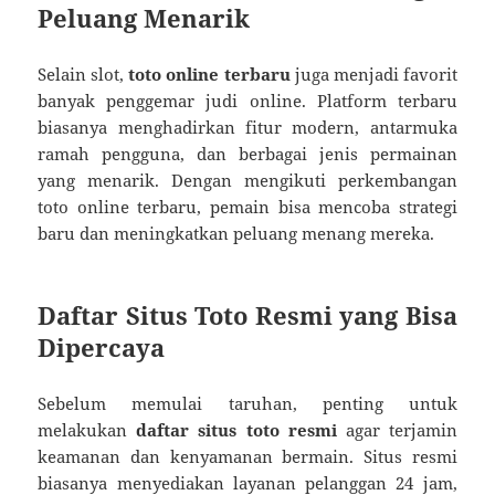
Peluang Menarik
Selain slot,
toto online terbaru
juga menjadi favorit
banyak penggemar judi online. Platform terbaru
biasanya menghadirkan fitur modern, antarmuka
ramah pengguna, dan berbagai jenis permainan
yang menarik. Dengan mengikuti perkembangan
toto online terbaru, pemain bisa mencoba strategi
baru dan meningkatkan peluang menang mereka.
Daftar Situs Toto Resmi yang Bisa
Dipercaya
Sebelum memulai taruhan, penting untuk
melakukan
daftar situs toto resmi
agar terjamin
keamanan dan kenyamanan bermain. Situs resmi
biasanya menyediakan layanan pelanggan 24 jam,