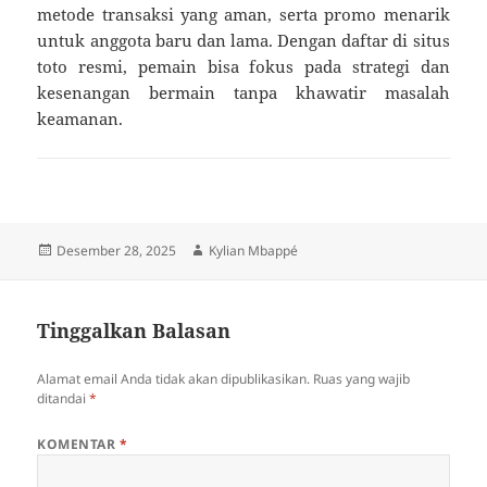
metode transaksi yang aman, serta promo menarik
untuk anggota baru dan lama. Dengan daftar di situs
toto resmi, pemain bisa fokus pada strategi dan
kesenangan bermain tanpa khawatir masalah
keamanan.
Diposkan
Penulis
Desember 28, 2025
Kylian Mbappé
pada
Tinggalkan Balasan
Alamat email Anda tidak akan dipublikasikan.
Ruas yang wajib
ditandai
*
KOMENTAR
*