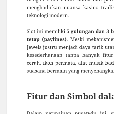
menghadirkan nuansa kasino tradi
teknologi modern.
Slot ini memiliki
5 gulungan dan 3 b
tetap (paylines)
. Meski mekanismen
Jewels justru menjadi daya tarik u
kesederhanaan tanpa banyak fitur
cerah, ikon permata, alat musik ba
suasana bermain yang menyenangkan
Fitur dan Simbol dal
Dalam permainan
pusatwin
ini, s