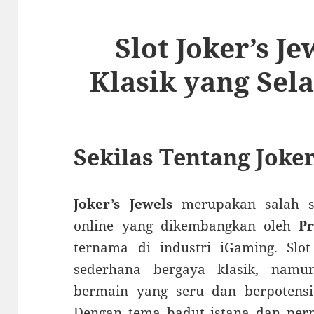
Slot Joker’s J
Klasik yang Sel
Sekilas Tentang Joker
Joker’s Jewels
merupakan salah 
online yang dikembangkan oleh
Pr
ternama di industri iGaming. Slot
sederhana bergaya klasik, namu
bermain yang seru dan berpotens
Dengan tema badut istana dan perma