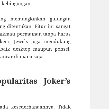
a kebingungan.
ang memungkinkan gulungan
g ditentukan. Fitur ini sangat
nikmati permainan tanpa harus
oker’s Jewels juga mendukung
 baik desktop maupun ponsel,
ancar di mana saja.
ularitas Joker’s
pada kesederhanaannya. Tidak