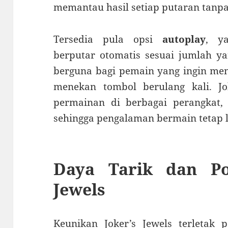
memantau hasil setiap putaran tanp
Tersedia pula opsi
autoplay
, y
berputar otomatis sesuai jumlah yan
berguna bagi pemain yang ingin me
menekan tombol berulang kali. J
permainan di berbagai perangkat,
sehingga pengalaman bermain tetap l
Daya Tarik dan Pop
Jewels
Keunikan Joker’s Jewels terletak 