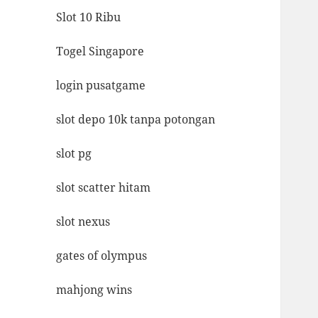
Slot 10 Ribu
Togel Singapore
login pusatgame
slot depo 10k tanpa potongan
slot pg
slot scatter hitam
slot nexus
gates of olympus
mahjong wins