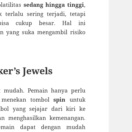
latilitas
sedang hingga tinggi
,
erlalu sering terjadi, tetapi
isa cukup besar. Hal ini
n yang suka mengambil risiko
er’s Jewels
at mudah. Pemain hanya perlu
u menekan tombol
spin
untuk
ol yang sejajar dari kiri ke
an menghasilkan kemenangan.
pemain dapat dengan mudah