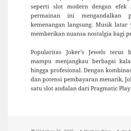
seperti slot modern dengan efek 
permainan ini mengandalkan p
kemenangan langsung. Musik latar y
memberikan nuansa nostalgia bagi pe
Popularitas Joker’s Jewels terus b
mampu menjangkau berbagai kal
hingga profesional. Dengan kombinas
dan potensi pembayaran menarik, Jok
satu slot andalan dari Pragmatic Play
Diposkan
Penulis
Tag