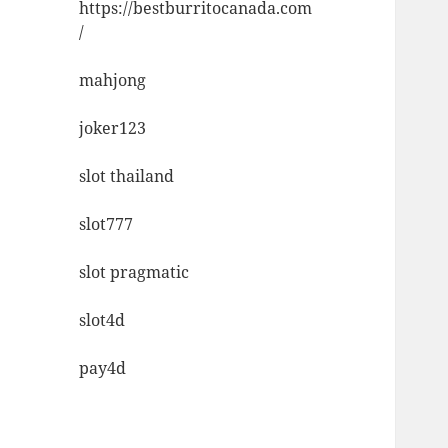
https://bestburritocanada.com
/
mahjong
joker123
slot thailand
slot777
slot pragmatic
slot4d
pay4d