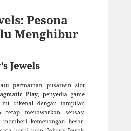
ewels: Pesona
alu Menghibur
’s Jewels
satu permainan
pusatwin
slot
agmatic Play
, penyedia game
 ini dikenal dengan tampilan
n tetap menawarkan sensasi
i memberi kemenangan besar.
ta berkilauan, Joker’s Jewels