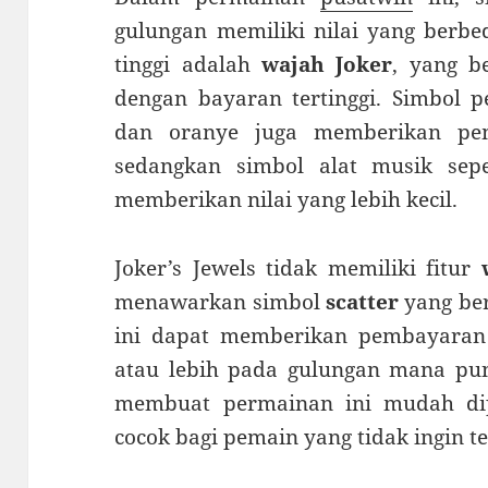
gulungan memiliki nilai yang berbed
tinggi adalah
wajah Joker
, yang b
dengan bayaran tertinggi. Simbol 
dan oranye juga memberikan pe
sedangkan simbol alat musik sep
memberikan nilai yang lebih kecil.
Joker’s Jewels tidak memiliki fitur
menawarkan simbol
scatter
yang be
ini dapat memberikan pembayaran
atau lebih pada gulungan mana pun.
membuat permainan ini mudah di
cocok bagi pemain yang tidak ingin t