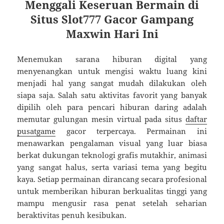
Menggali Keseruan Bermain di
Situs Slot777 Gacor Gampang
Maxwin Hari Ini
Menemukan sarana hiburan digital yang
menyenangkan untuk mengisi waktu luang kini
menjadi hal yang sangat mudah dilakukan oleh
siapa saja. Salah satu aktivitas favorit yang banyak
dipilih oleh para pencari hiburan daring adalah
memutar gulungan mesin virtual pada situs
daftar
pusatgame
gacor terpercaya. Permainan ini
menawarkan pengalaman visual yang luar biasa
berkat dukungan teknologi grafis mutakhir, animasi
yang sangat halus, serta variasi tema yang begitu
kaya. Setiap permainan dirancang secara profesional
untuk memberikan hiburan berkualitas tinggi yang
mampu mengusir rasa penat setelah seharian
beraktivitas penuh kesibukan.