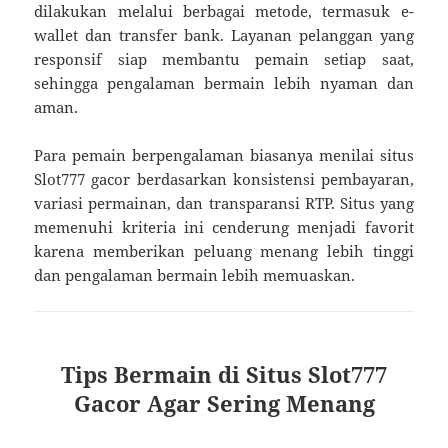
dilakukan melalui berbagai metode, termasuk e-
wallet dan transfer bank. Layanan pelanggan yang
responsif siap membantu pemain setiap saat,
sehingga pengalaman bermain lebih nyaman dan
aman.
Para pemain berpengalaman biasanya menilai situs
Slot777 gacor berdasarkan konsistensi pembayaran,
variasi permainan, dan transparansi RTP. Situs yang
memenuhi kriteria ini cenderung menjadi favorit
karena memberikan peluang menang lebih tinggi
dan pengalaman bermain lebih memuaskan.
Tips Bermain di Situs Slot777
Gacor Agar Sering Menang