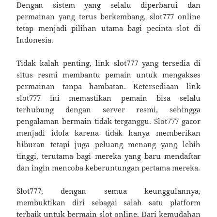
Dengan sistem yang selalu diperbarui dan
permainan yang terus berkembang, slot777 online
tetap menjadi pilihan utama bagi pecinta slot di
Indonesia.
Tidak kalah penting, link slot777 yang tersedia di
situs resmi membantu pemain untuk mengakses
permainan tanpa hambatan. Ketersediaan link
slot777 ini memastikan pemain bisa selalu
terhubung dengan server resmi, sehingga
pengalaman bermain tidak terganggu. Slot777 gacor
menjadi idola karena tidak hanya memberikan
hiburan tetapi juga peluang menang yang lebih
tinggi, terutama bagi mereka yang baru mendaftar
dan ingin mencoba keberuntungan pertama mereka.
Slot777, dengan semua keunggulannya,
membuktikan diri sebagai salah satu platform
terbaik untuk bermain slot online. Dari kemudahan