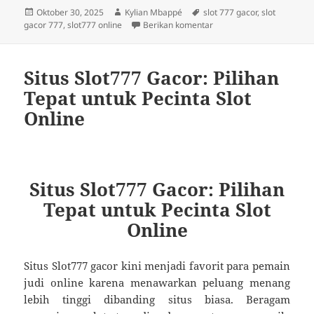
Diposkan
Penulis
Tag
Oktober 30, 2025
Kylian Mbappé
slot 777 gacor
,
slot
pada
untuk Situs Slot777 Gaco
gacor 777
,
slot777 online
Berikan komentar
Situs Slot777 Gacor: Pilihan
Tepat untuk Pecinta Slot
Online
Situs Slot777 Gacor: Pilihan
Tepat untuk Pecinta Slot
Online
Situs Slot777 gacor kini menjadi favorit para pemain
judi online karena menawarkan peluang menang
lebih tinggi dibanding situs biasa. Beragam