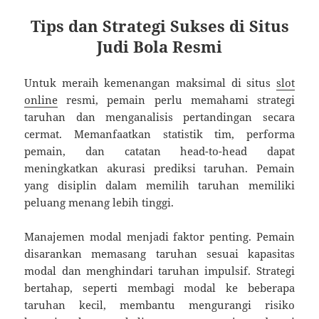
Tips dan Strategi Sukses di Situs
Judi Bola Resmi
Untuk meraih kemenangan maksimal di situs
slot
online
resmi, pemain perlu memahami strategi
taruhan dan menganalisis pertandingan secara
cermat. Memanfaatkan statistik tim, performa
pemain, dan catatan head-to-head dapat
meningkatkan akurasi prediksi taruhan. Pemain
yang disiplin dalam memilih taruhan memiliki
peluang menang lebih tinggi.
Manajemen modal menjadi faktor penting. Pemain
disarankan memasang taruhan sesuai kapasitas
modal dan menghindari taruhan impulsif. Strategi
bertahap, seperti membagi modal ke beberapa
taruhan kecil, membantu mengurangi risiko