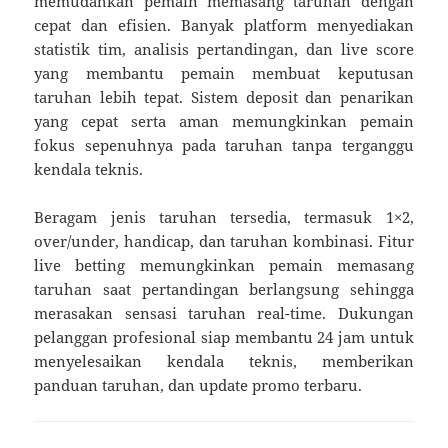
memudahkan pemain memasang taruhan dengan
cepat dan efisien. Banyak platform menyediakan
statistik tim, analisis pertandingan, dan live score
yang membantu pemain membuat keputusan
taruhan lebih tepat. Sistem deposit dan penarikan
yang cepat serta aman memungkinkan pemain
fokus sepenuhnya pada taruhan tanpa terganggu
kendala teknis.
Beragam jenis taruhan tersedia, termasuk 1×2,
over/under, handicap, dan taruhan kombinasi. Fitur
live betting memungkinkan pemain memasang
taruhan saat pertandingan berlangsung sehingga
merasakan sensasi taruhan real-time. Dukungan
pelanggan profesional siap membantu 24 jam untuk
menyelesaikan kendala teknis, memberikan
panduan taruhan, dan update promo terbaru.