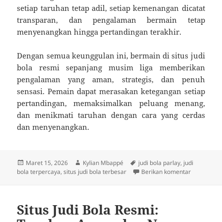
setiap taruhan tetap adil, setiap kemenangan dicatat
transparan, dan pengalaman bermain tetap
menyenangkan hingga pertandingan terakhir.
Dengan semua keunggulan ini, bermain di situs judi
bola resmi sepanjang musim liga memberikan
pengalaman yang aman, strategis, dan penuh
sensasi. Pemain dapat merasakan ketegangan setiap
pertandingan, memaksimalkan peluang menang,
dan menikmati taruhan dengan cara yang cerdas
dan menyenangkan.
Diposkan
Penulis
Tag
Maret 15, 2026
Kylian Mbappé
judi bola parlay
,
judi
pada
untuk Taru
bola terpercaya
,
situs judi bola terbesar
Berikan komentar
Situs Judi Bola Resmi: