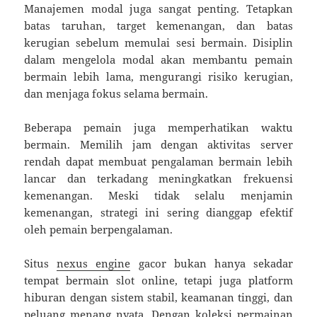
Manajemen modal juga sangat penting. Tetapkan
batas taruhan, target kemenangan, dan batas
kerugian sebelum memulai sesi bermain. Disiplin
dalam mengelola modal akan membantu pemain
bermain lebih lama, mengurangi risiko kerugian,
dan menjaga fokus selama bermain.
Beberapa pemain juga memperhatikan waktu
bermain. Memilih jam dengan aktivitas server
rendah dapat membuat pengalaman bermain lebih
lancar dan terkadang meningkatkan frekuensi
kemenangan. Meski tidak selalu menjamin
kemenangan, strategi ini sering dianggap efektif
oleh pemain berpengalaman.
Situs
nexus engine
gacor bukan hanya sekadar
tempat bermain slot online, tetapi juga platform
hiburan dengan sistem stabil, keamanan tinggi, dan
peluang menang nyata. Dengan koleksi permainan