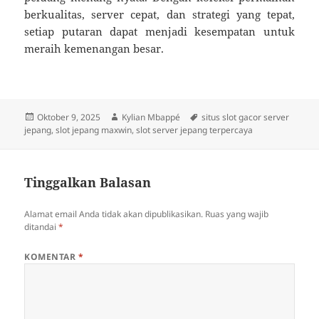
berkualitas, server cepat, dan strategi yang tepat,
setiap putaran dapat menjadi kesempatan untuk
meraih kemenangan besar.
Diposkan
Penulis
Tag
Oktober 9, 2025
Kylian Mbappé
situs slot gacor server
pada
jepang
,
slot jepang maxwin
,
slot server jepang terpercaya
Tinggalkan Balasan
Alamat email Anda tidak akan dipublikasikan.
Ruas yang wajib
ditandai
*
KOMENTAR
*