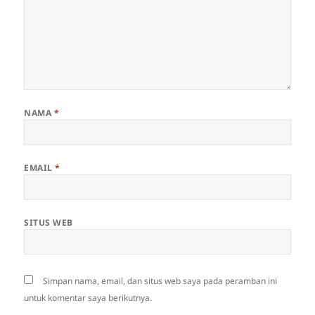
NAMA
*
EMAIL
*
SITUS WEB
Simpan nama, email, dan situs web saya pada peramban ini
untuk komentar saya berikutnya.