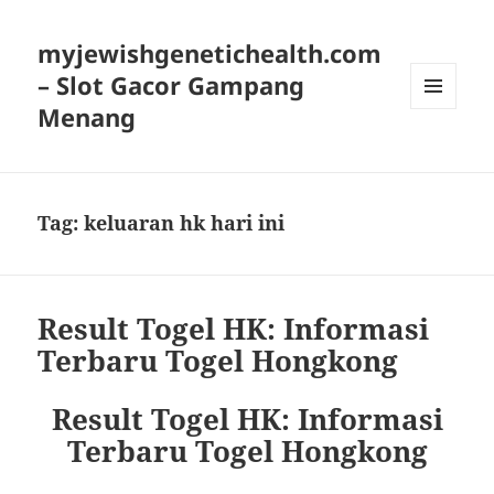
myjewishgenetichealth.com
– Slot Gacor Gampang
Menang
MENU
DAN
WIDGET
Tag:
keluaran hk hari ini
Result Togel HK: Informasi
Terbaru Togel Hongkong
Result Togel HK: Informasi
Terbaru Togel Hongkong