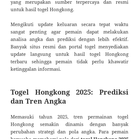
yang merupakan sumber terpercaya dan resmi
untuk hasil togel Hongkong.
Mengikuti update keluaran secara tepat waktu
sangat penting agar pemain dapat melakukan
analisa angka dan prediksi dengan lebih efektif.
Banyak situs resmi dan portal togel menyediakan
update langsung untuk hasil togel Hongkong
terbaru sehingga pemain tidak perlu khawatir
ketinggalan informasi.
Togel Hongkong 2025: Prediksi
dan Tren Angka
Memasuki tahun 2025, tren permainan togel
Hongkong semakin dinamis dengan banyak
perubahan strategi dan pola angka. Para pemain