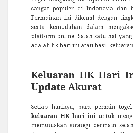
sangat populer di Indonesia dan b
Permainan ini dikenal dengan tin
serta kemudahan dalam mengakse
platform online. Salah satu hal yang
adalah
hk hari ini
atau hasil keluara
Keluaran HK Hari I
Update Akurat
Setiap harinya, para pemain toge
keluaran HK hari ini
untuk menge
memutuskan strategi bermain selan