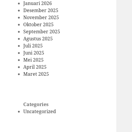
Januari 2026
Desember 2025
November 2025
Oktober 2025
September 2025
Agustus 2025
Juli 2025
Juni 2025
Mei 2025
April 2025
Maret 2025
Categories
Uncategorized