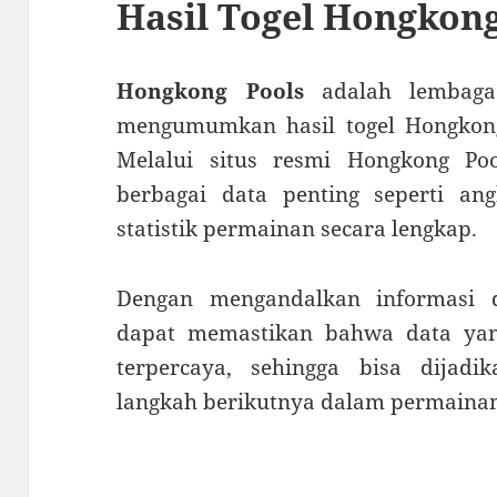
Hasil Togel Hongkon
Hongkong Pools
adalah lembaga
mengumumkan hasil togel Hongkong 
Melalui situs resmi Hongkong Po
berbagai data penting seperti ang
statistik permainan secara lengkap.
Dengan mengandalkan informasi 
dapat memastikan bahwa data yan
terpercaya, sehingga bisa dijad
langkah berikutnya dalam permainan