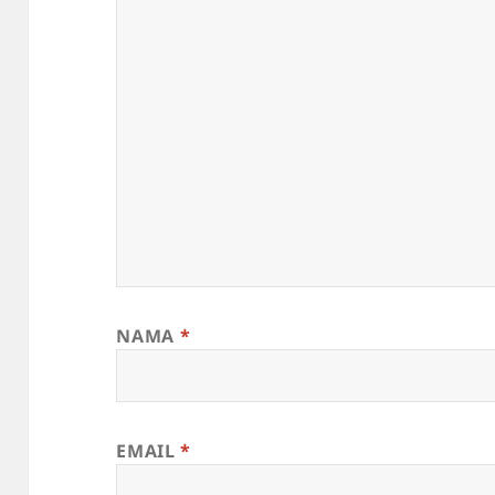
NAMA
*
EMAIL
*