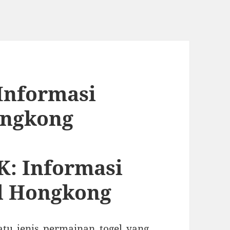
 Informasi
ongkong
K: Informasi
l Hongkong
tu jenis permainan togel yang