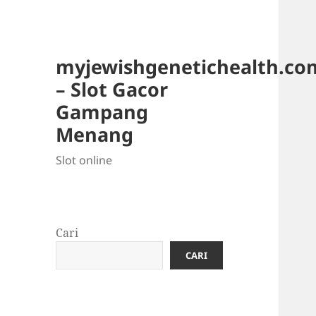
myjewishgenetichealth.co
– Slot Gacor
Gampang
Menang
Slot online
Cari
CARI