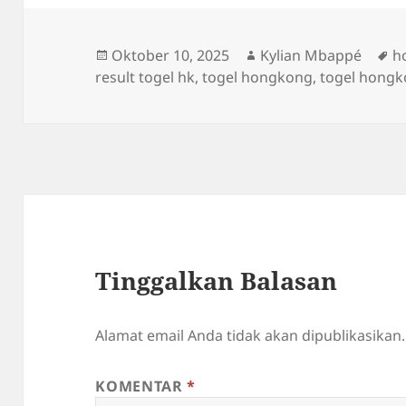
Diposkan
Penulis
T
Oktober 10, 2025
Kylian Mbappé
h
pada
result togel hk
,
togel hongkong
,
togel hongk
Tinggalkan Balasan
Alamat email Anda tidak akan dipublikasikan.
KOMENTAR
*