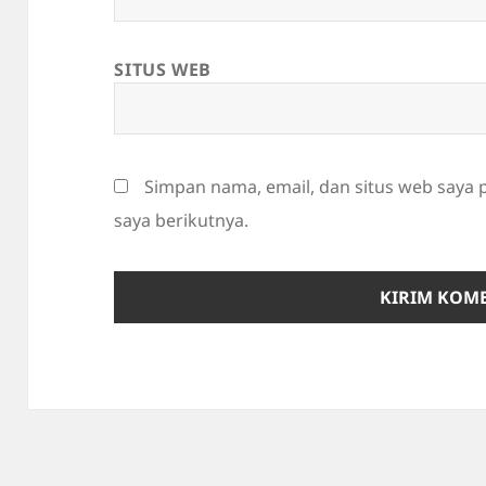
SITUS WEB
Simpan nama, email, dan situs web saya
saya berikutnya.