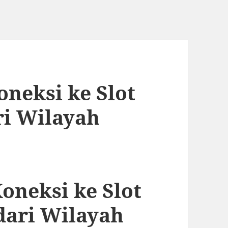
oneksi ke Slot
ri Wilayah
Koneksi ke Slot
dari Wilayah