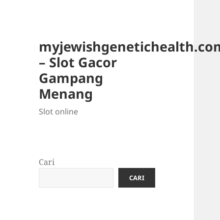
myjewishgenetichealth.co
– Slot Gacor
Gampang
Menang
Slot online
Cari
CARI