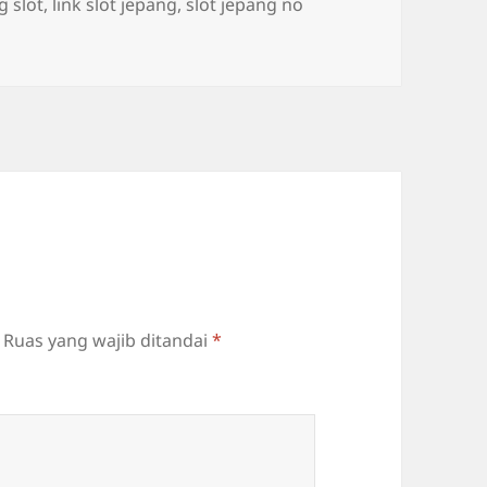
g slot
,
link slot jepang
,
slot jepang no
Ruas yang wajib ditandai
*