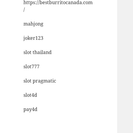
https://bestburritocanada.com
/
mahjong
joker123
slot thailand
slot777
slot pragmatic
slot4d
pay4d