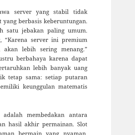
wa server yang stabil tidak
t yang berbasis keberuntungan.
ah satu jebakan paling umum.
, “Karena server ini premium
i akan lebih sering menang.”
justru berbahaya karena dapat
rtaruhkan lebih banyak uang
tik tetap sama: setiap putaran
emiliki keunggulan matematis
t adalah membedakan antara
n hasil akhir permainan. Slot
laman bermain yang nyaman,