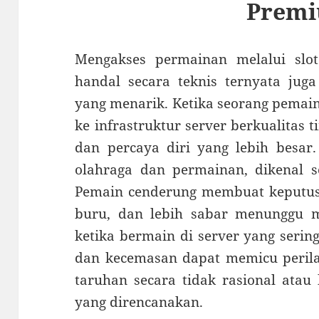
Prem
Mengakses permainan melalui slot
handal secara teknis ternyata ju
yang menarik. Ketika seorang pemai
ke infrastruktur server berkualitas
dan percaya diri yang lebih besar.
olahraga dan permainan, dikenal s
Pemain cenderung membuat keputusan
buru, dan lebih sabar menunggu m
ketika bermain di server yang sering
dan kecemasan dapat memicu perila
taruhan secara tidak rasional atau
yang direncanakan.