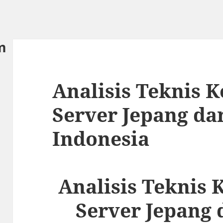
m
Analisis Teknis K
Server Jepang da
Indonesia
Analisis Teknis 
Server Jepang 