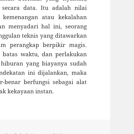
ecara data. Itu adalah nilai
 kemenangan atau kekalahan
an menyadari hal ini, seorang
ggulan teknis yang ditawarkan
am perangkap berpikir magis.
 batas waktu, dan perlakukan
k hiburan yang biayanya sudah
ndekatan ini dijalankan, maka
r-benar berfungsi sebagai alat
ak kekayaan instan.