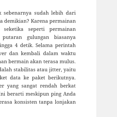
ik sebenarnya sudah lebih dari
pa demikian? Karena permainan
 seketika seperti permainan
 putaran gulungan biasanya
ingga 4 detik. Selama perintah
rver dan kembali dalam waktu
man bermain akan terasa mulus.
lah stabilitas atau jitter, yaitu
ket data ke paket berikutnya.
ter yang sangat rendah berkat
Ini berarti meskipun ping Anda
terasa konsisten tanpa lonjakan