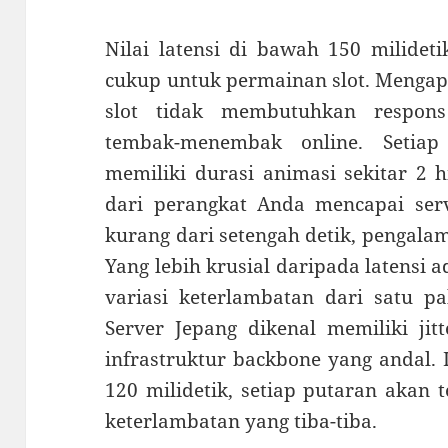
Nilai latensi di bawah 150 milidet
cukup untuk permainan slot. Menga
slot tidak membutuhkan respons
tembak-menembak online. Setiap
memiliki durasi animasi sekitar 2 h
dari perangkat Anda mencapai se
kurang dari setengah detik, pengala
Yang lebih krusial daripada latensi ada
variasi keterlambatan dari satu pa
Server Jepang dikenal memiliki jit
infrastruktur backbone yang andal. 
120 milidetik, setiap putaran akan 
keterlambatan yang tiba-tiba.