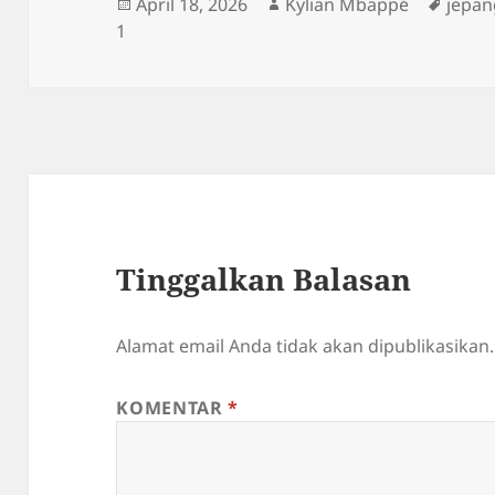
Diposkan
Penulis
Tag
April 18, 2026
Kylian Mbappé
jepan
pada
1
Tinggalkan Balasan
Alamat email Anda tidak akan dipublikasikan.
KOMENTAR
*