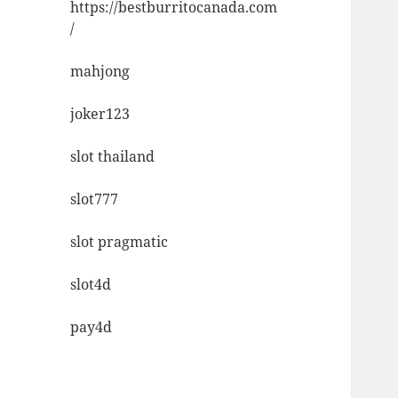
https://bestburritocanada.com
/
mahjong
joker123
slot thailand
slot777
slot pragmatic
slot4d
pay4d