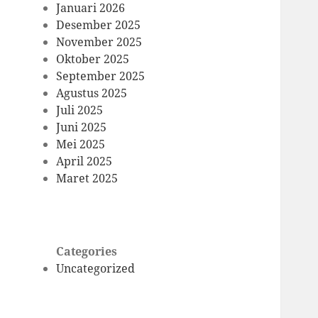
Januari 2026
Desember 2025
November 2025
Oktober 2025
September 2025
Agustus 2025
Juli 2025
Juni 2025
Mei 2025
April 2025
Maret 2025
Categories
Uncategorized