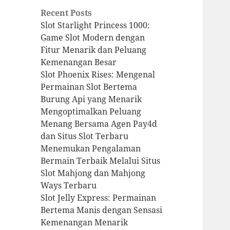
Recent Posts
Slot Starlight Princess 1000:
Game Slot Modern dengan
Fitur Menarik dan Peluang
Kemenangan Besar
Slot Phoenix Rises: Mengenal
Permainan Slot Bertema
Burung Api yang Menarik
Mengoptimalkan Peluang
Menang Bersama Agen Pay4d
dan Situs Slot Terbaru
Menemukan Pengalaman
Bermain Terbaik Melalui Situs
Slot Mahjong dan Mahjong
Ways Terbaru
Slot Jelly Express: Permainan
Bertema Manis dengan Sensasi
Kemenangan Menarik