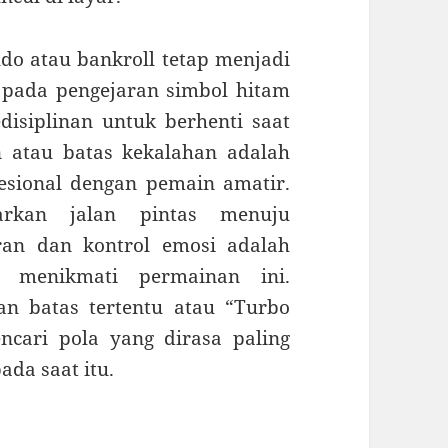
ldo atau bankroll tetap menjadi
 pada pengejaran simbol hitam
isiplinan untuk berhenti saat
 atau batas kekalahan adalah
sional dengan pemain amatir.
rkan jalan pintas menuju
an dan kontrol emosi adalah
 menikmati permainan ini.
an batas tertentu atau “Turbo
cari pola yang dirasa paling
ada saat itu.