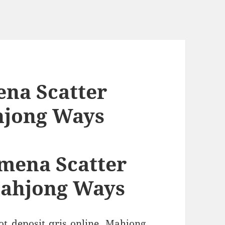
na Scatter
hjong Ways
mena Scatter
ahjong Ways
ot deposit qris
online, Mahjong