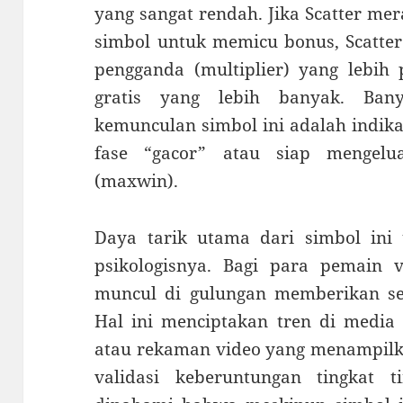
yang sangat rendah. Jika Scatter m
simbol untuk memicu bonus, Scatter
pengganda (multiplier) yang lebih 
gratis yang lebih banyak. Ba
kemunculan simbol ini adalah indik
fase “gacor” atau siap mengel
(maxwin).
Daya tarik utama dari simbol ini 
psikologisnya. Bagi para pemain v
muncul di gulungan memberikan sen
Hal ini menciptakan tren di media 
atau rekaman video yang menampilka
validasi keberuntungan tingkat 