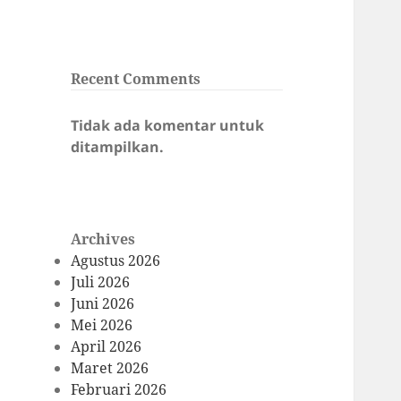
Recent Comments
Tidak ada komentar untuk
ditampilkan.
Archives
Agustus 2026
Juli 2026
Juni 2026
Mei 2026
April 2026
Maret 2026
Februari 2026