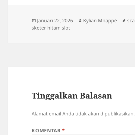
Diposkan
Penulis
Ta
Januari 22, 2026
Kylian Mbappé
sca
pada
sketer hitam slot
Tinggalkan Balasan
Alamat email Anda tidak akan dipublikasikan.
KOMENTAR
*