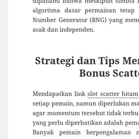
dipahami bahwa meskipun simbol i
algoritma dasar permainan teta
Number Generator (RNG) yang memas
acak dan independen.
Strategi dan Tips M
Bonus Scatt
Mendapatkan link
slot scatter hitam
setiap pemain, namun diperlukan m
agar momentum tersebut tidak terb
yang perlu diperhatikan adalah pem
Banyak pemain berpengalaman 