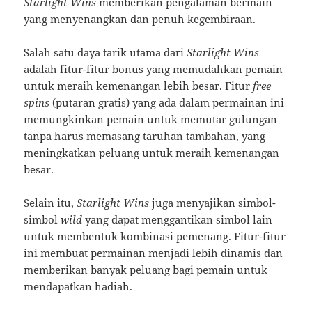
Starlight Wins
memberikan pengalaman bermain
yang menyenangkan dan penuh kegembiraan.
Salah satu daya tarik utama dari
Starlight Wins
adalah fitur-fitur bonus yang memudahkan pemain
untuk meraih kemenangan lebih besar. Fitur
free
spins
(putaran gratis) yang ada dalam permainan ini
memungkinkan pemain untuk memutar gulungan
tanpa harus memasang taruhan tambahan, yang
meningkatkan peluang untuk meraih kemenangan
besar.
Selain itu,
Starlight Wins
juga menyajikan simbol-
simbol
wild
yang dapat menggantikan simbol lain
untuk membentuk kombinasi pemenang. Fitur-fitur
ini membuat permainan menjadi lebih dinamis dan
memberikan banyak peluang bagi pemain untuk
mendapatkan hadiah.