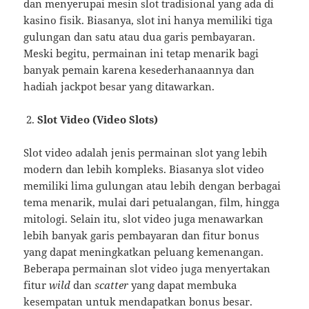
dan menyerupai mesin slot tradisional yang ada di
kasino fisik. Biasanya, slot ini hanya memiliki tiga
gulungan dan satu atau dua garis pembayaran.
Meski begitu, permainan ini tetap menarik bagi
banyak pemain karena kesederhanaannya dan
hadiah jackpot besar yang ditawarkan.
Slot Video (Video Slots)
Slot video adalah jenis permainan slot yang lebih
modern dan lebih kompleks. Biasanya slot video
memiliki lima gulungan atau lebih dengan berbagai
tema menarik, mulai dari petualangan, film, hingga
mitologi. Selain itu, slot video juga menawarkan
lebih banyak garis pembayaran dan fitur bonus
yang dapat meningkatkan peluang kemenangan.
Beberapa permainan slot video juga menyertakan
fitur
wild
dan
scatter
yang dapat membuka
kesempatan untuk mendapatkan bonus besar.