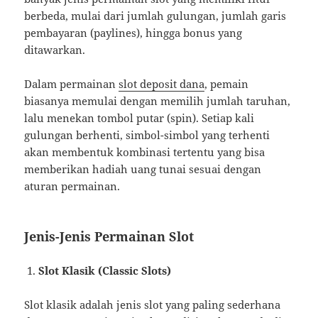
berbeda, mulai dari jumlah gulungan, jumlah garis
pembayaran (paylines), hingga bonus yang
ditawarkan.
Dalam permainan
slot deposit dana
, pemain
biasanya memulai dengan memilih jumlah taruhan,
lalu menekan tombol putar (spin). Setiap kali
gulungan berhenti, simbol-simbol yang terhenti
akan membentuk kombinasi tertentu yang bisa
memberikan hadiah uang tunai sesuai dengan
aturan permainan.
Jenis-Jenis Permainan Slot
Slot Klasik (Classic Slots)
Slot klasik adalah jenis slot yang paling sederhana