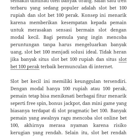
semakin diminati oleh banyak orang. Salah satu tren
terbaru yang sedang populer adalah slot bet 100
rupiah dan slot bet 100 perak. Konsep ini menarik
karena memberikan kesempatan kepada pemain
untuk merasakan sensasi bermain slot dengan
modal kecil. Bagi pemula yang ingin mencoba
peruntungan tanpa harus mengeluarkan banyak
uang, slot bet 100 menjadi solusi ideal. Tidak heran
jika banyak situs slot bet 100 rupiah dan situs
slot
bet 100 perak
terbaik bermunculan di internet.
Slot bet kecil ini memiliki keunggulan tersendiri.
Dengan modal hanya 100 rupiah atau 100 perak,
pemain tetap bisa menikmati berbagai fitur menarik
seperti free spin, bonus jackpot, dan mini game yang
biasanya terdapat di slot pragmatic bet 100. Banyak
pemain yang awalnya ragu mencoba slot online bet
100, akhirnya merasa nyaman karena risiko
kerugian yang rendah. Selain itu, slot bet rendah