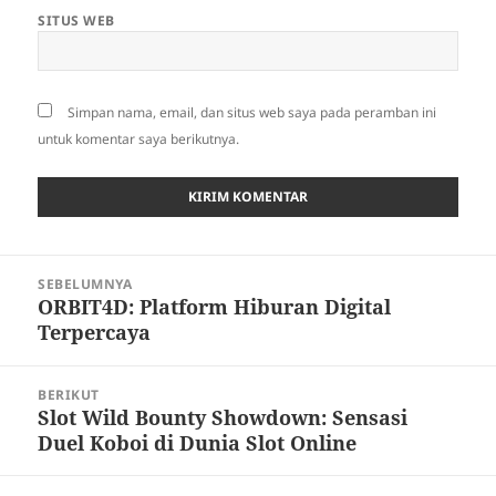
SITUS WEB
Simpan nama, email, dan situs web saya pada peramban ini
untuk komentar saya berikutnya.
Navigasi
SEBELUMNYA
pos
ORBIT4D: Platform Hiburan Digital
Pos
Terpercaya
sebelumnya:
BERIKUT
Slot Wild Bounty Showdown: Sensasi
Pos
Duel Koboi di Dunia Slot Online
berikutnya: