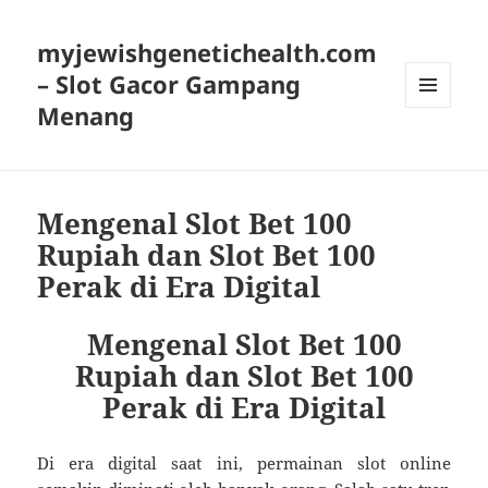
myjewishgenetichealth.com
– Slot Gacor Gampang
Menang
MENU
DAN
WIDGET
Mengenal Slot Bet 100
Rupiah dan Slot Bet 100
Perak di Era Digital
Mengenal Slot Bet 100
Rupiah dan Slot Bet 100
Perak di Era Digital
Di era digital saat ini, permainan slot online