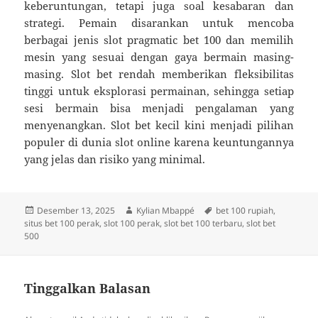
keberuntungan, tetapi juga soal kesabaran dan
strategi. Pemain disarankan untuk mencoba
berbagai jenis slot pragmatic bet 100 dan memilih
mesin yang sesuai dengan gaya bermain masing-
masing. Slot bet rendah memberikan fleksibilitas
tinggi untuk eksplorasi permainan, sehingga setiap
sesi bermain bisa menjadi pengalaman yang
menyenangkan. Slot bet kecil kini menjadi pilihan
populer di dunia slot online karena keuntungannya
yang jelas dan risiko yang minimal.
Diposkan
Penulis
Tag
Desember 13, 2025
Kylian Mbappé
bet 100 rupiah
,
pada
situs bet 100 perak
,
slot 100 perak
,
slot bet 100 terbaru
,
slot bet
500
Tinggalkan Balasan