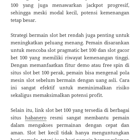
100 yang juga menawarkan jackpot progresif,
sehingga meski modal kecil, potensi kemenangan
tetap besar.
Strategi bermain slot bet rendah juga penting untuk
meningkatkan peluang menang. Pemain disarankan
untuk mencoba slot pragmatic bet 100 dan slot gacor
bet 100 yang memiliki riwayat kemenangan tinggi.
Dengan memanfaatkan fitur demo atau free spin di
situs slot bet 100 perak, pemain bisa mengenal pola
mesin slot sebelum bermain dengan uang asli. Cara
ini sangat efektif untuk meminimalkan risiko
sekaligus memaksimalkan potensi profit.
Selain itu, link slot bet 100 yang tersedia di berbagai
situs
habanero
resmi sangat membantu pemain
dalam mengakses permainan dengan cepat dan
aman. Slot bet kecil tidak hanya menguntungkan