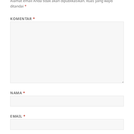
Alamat email Anda tidak akan dipublikasikan.
Ruas yang wajib
ditandai
*
KOMENTAR
*
NAMA
*
EMAIL
*