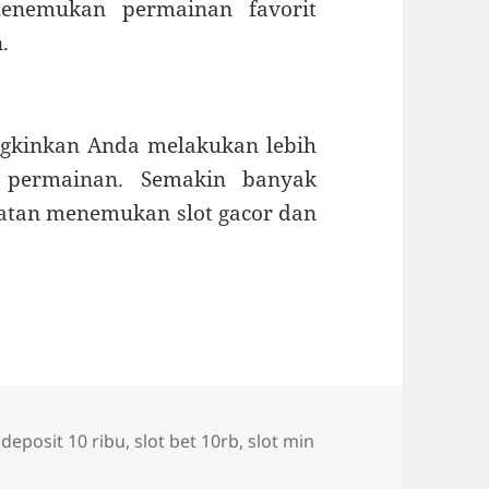
enemukan permainan favorit
.
gkinkan Anda melakukan lebih
 permainan. Semakin banyak
atan menemukan slot gacor dan
t deposit 10 ribu
,
slot bet 10rb
,
slot min