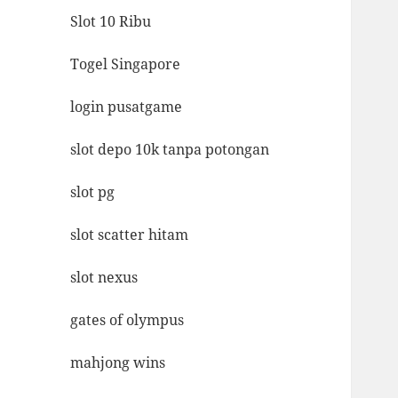
Slot 10 Ribu
Togel Singapore
login pusatgame
slot depo 10k tanpa potongan
slot pg
slot scatter hitam
slot nexus
gates of olympus
mahjong wins