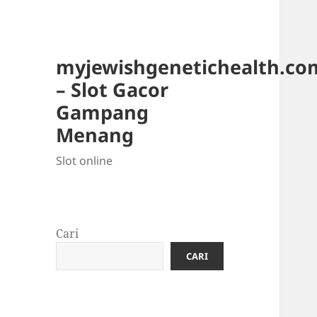
myjewishgenetichealth.co
– Slot Gacor
Gampang
Menang
Slot online
Cari
CARI