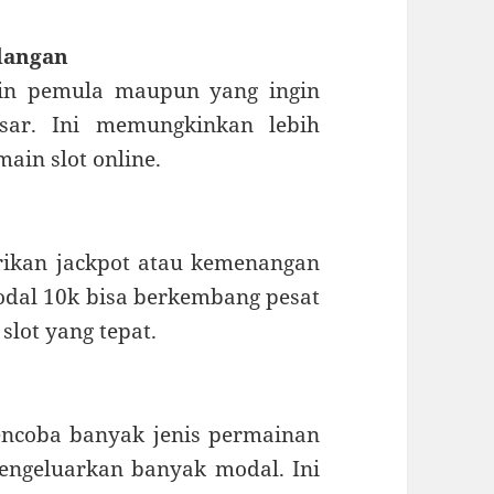
langan
in pemula maupun yang ingin
sar. Ini memungkinkan lebih
ain slot online.
rikan jackpot atau kemenangan
odal 10k bisa berkembang pesat
slot yang tepat.
encoba banyak jenis permainan
engeluarkan banyak modal. Ini