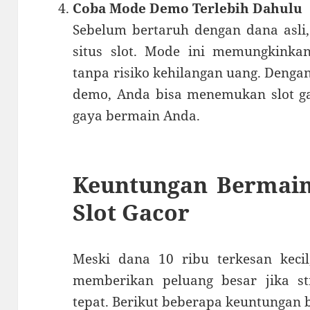
Coba Mode Demo Terlebih Dahulu
Sebelum bertaruh dengan dana asl
situs slot. Mode ini memungkink
tanpa risiko kehilangan uang. Deng
demo, Anda bisa menemukan slot ga
gaya bermain Anda.
Keuntungan Bermain
Slot Gacor
Meski dana 10 ribu terkesan kecil
memberikan peluang besar jika st
tepat. Berikut beberapa keuntungan 