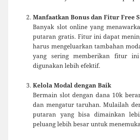
Manfaatkan Bonus dan Fitur Free 
Banyak slot online yang menawarkan
putaran gratis. Fitur ini dapat men
harus mengeluarkan tambahan modal
yang sering memberikan fitur i
digunakan lebih efektif.
Kelola Modal dengan Baik
Bermain slot dengan dana 10k berar
dan mengatur taruhan. Mulailah den
putaran yang bisa dimainkan leb
peluang lebih besar untuk menemuka