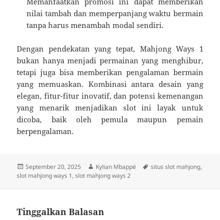
Memanfaatkan promosi ini dapat memberikan
nilai tambah dan memperpanjang waktu bermain
tanpa harus menambah modal sendiri.
Dengan pendekatan yang tepat, Mahjong Ways 1
bukan hanya menjadi permainan yang menghibur,
tetapi juga bisa memberikan pengalaman bermain
yang memuaskan. Kombinasi antara desain yang
elegan, fitur-fitur inovatif, dan potensi kemenangan
yang menarik menjadikan slot ini layak untuk
dicoba, baik oleh pemula maupun pemain
berpengalaman.
Diposkan
Penulis
Tag
September 20, 2025
Kylian Mbappé
situs slot mahjong
,
pada
slot mahjong ways 1
,
slot mahjong ways 2
Tinggalkan Balasan