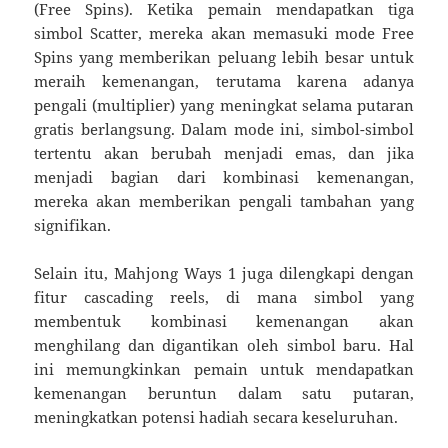
(Free Spins). Ketika pemain mendapatkan tiga
simbol Scatter, mereka akan memasuki mode Free
Spins yang memberikan peluang lebih besar untuk
meraih kemenangan, terutama karena adanya
pengali (multiplier) yang meningkat selama putaran
gratis berlangsung. Dalam mode ini, simbol-simbol
tertentu akan berubah menjadi emas, dan jika
menjadi bagian dari kombinasi kemenangan,
mereka akan memberikan pengali tambahan yang
signifikan.
Selain itu, Mahjong Ways 1 juga dilengkapi dengan
fitur cascading reels, di mana simbol yang
membentuk kombinasi kemenangan akan
menghilang dan digantikan oleh simbol baru. Hal
ini memungkinkan pemain untuk mendapatkan
kemenangan beruntun dalam satu putaran,
meningkatkan potensi hadiah secara keseluruhan.