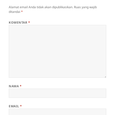
Alamat email Anda tidak akan dipublikasikan.
Ruas yang wajib
ditandai
*
KOMENTAR
*
NAMA
*
EMAIL
*