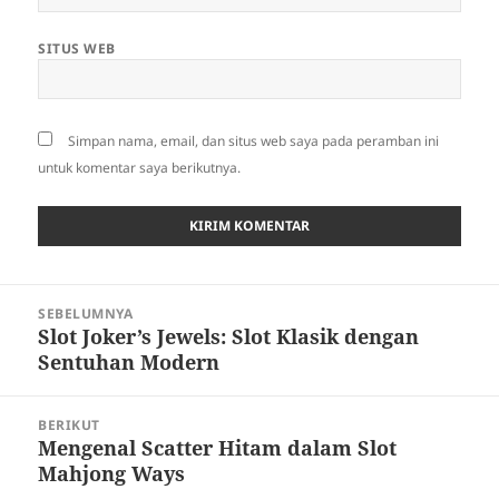
SITUS WEB
Simpan nama, email, dan situs web saya pada peramban ini
untuk komentar saya berikutnya.
Navigasi
SEBELUMNYA
pos
Slot Joker’s Jewels: Slot Klasik dengan
Pos
Sentuhan Modern
sebelumnya:
BERIKUT
Mengenal Scatter Hitam dalam Slot
Pos
Mahjong Ways
berikutnya: