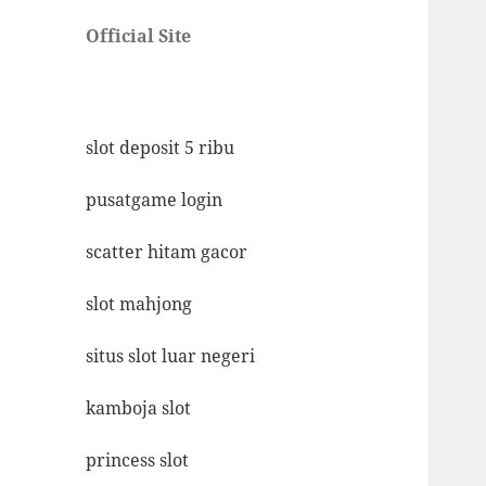
Official Site
slot deposit 5 ribu
pusatgame login
scatter hitam gacor
slot mahjong
situs slot luar negeri
kamboja slot
princess slot