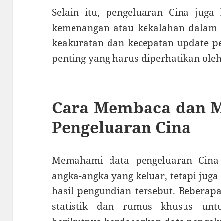
Selain itu, pengeluaran Cina juga 
kemenangan atau kekalahan dalam ta
keakuratan dan kecepatan update pe
penting yang harus diperhatikan ole
Cara Membaca dan 
Pengeluaran Cina
Memahami data pengeluaran Cina 
angka-angka yang keluar, tetapi juga
hasil pengundian tersebut. Bebera
statistik dan rumus khusus un