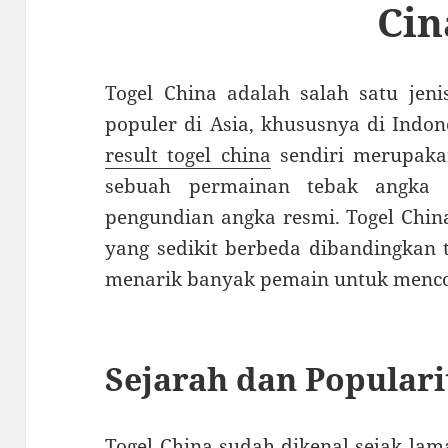
Cin
Togel China adalah salah satu jen
populer di Asia, khususnya di Indon
result togel china
sendiri merupakan
sebuah permainan tebak angka 
pengundian angka resmi. Togel China
yang sedikit berbeda dibandingkan t
menarik banyak pemain untuk menc
Sejarah dan Populari
Togel China sudah dikenal sejak lam