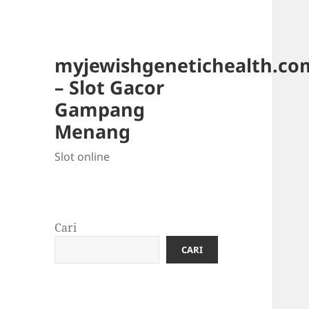
myjewishgenetichealth.co
– Slot Gacor
Gampang
Menang
Slot online
Cari
CARI