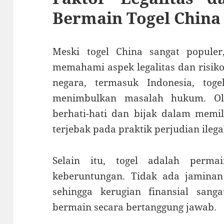
Bermain Togel China
Meski togel China sangat popule
memahami aspek legalitas dan risik
negara, termasuk Indonesia, tog
menimbulkan masalah hukum. Ol
berhati-hati dan bijak dalam memil
terjebak pada praktik perjudian ilega
Selain itu, togel adalah perm
keberuntungan. Tidak ada jamina
sehingga kerugian finansial sanga
bermain secara bertanggung jawab.