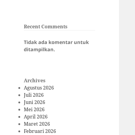
Recent Comments
Tidak ada komentar untuk
ditampilkan.
Archives
Agustus 2026
Juli 2026
Juni 2026
Mei 2026
April 2026
Maret 2026
Februari 2026