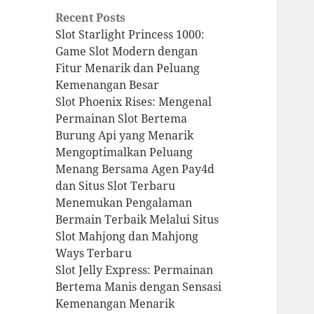
Recent Posts
Slot Starlight Princess 1000:
Game Slot Modern dengan
Fitur Menarik dan Peluang
Kemenangan Besar
Slot Phoenix Rises: Mengenal
Permainan Slot Bertema
Burung Api yang Menarik
Mengoptimalkan Peluang
Menang Bersama Agen Pay4d
dan Situs Slot Terbaru
Menemukan Pengalaman
Bermain Terbaik Melalui Situs
Slot Mahjong dan Mahjong
Ways Terbaru
Slot Jelly Express: Permainan
Bertema Manis dengan Sensasi
Kemenangan Menarik