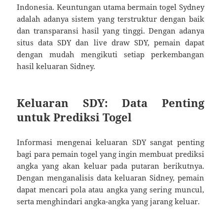
Indonesia. Keuntungan utama bermain togel Sydney
adalah adanya sistem yang terstruktur dengan baik
dan transparansi hasil yang tinggi. Dengan adanya
situs data SDY dan live draw SDY, pemain dapat
dengan mudah mengikuti setiap perkembangan
hasil keluaran Sidney.
Keluaran SDY: Data Penting
untuk Prediksi Togel
Informasi mengenai keluaran SDY sangat penting
bagi para pemain togel yang ingin membuat prediksi
angka yang akan keluar pada putaran berikutnya.
Dengan menganalisis data keluaran Sidney, pemain
dapat mencari pola atau angka yang sering muncul,
serta menghindari angka-angka yang jarang keluar.