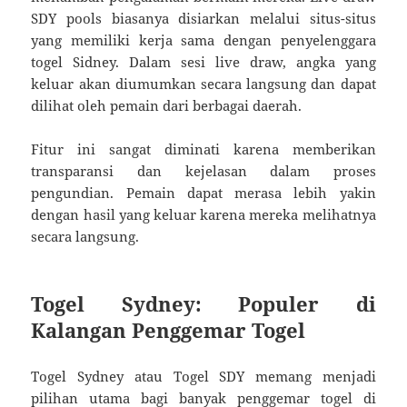
SDY pools biasanya disiarkan melalui situs-situs
yang memiliki kerja sama dengan penyelenggara
togel Sidney. Dalam sesi live draw, angka yang
keluar akan diumumkan secara langsung dan dapat
dilihat oleh pemain dari berbagai daerah.
Fitur ini sangat diminati karena memberikan
transparansi dan kejelasan dalam proses
pengundian. Pemain dapat merasa lebih yakin
dengan hasil yang keluar karena mereka melihatnya
secara langsung.
Togel Sydney: Populer di
Kalangan Penggemar Togel
Togel Sydney atau Togel SDY memang menjadi
pilihan utama bagi banyak penggemar togel di