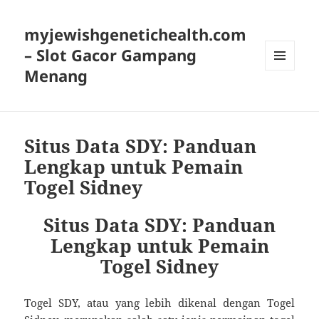
myjewishgenetichealth.com
– Slot Gacor Gampang
Menang
MENU
DAN
WIDGET
Situs Data SDY: Panduan
Lengkap untuk Pemain
Togel Sidney
Situs Data SDY: Panduan
Lengkap untuk Pemain
Togel Sidney
Togel SDY, atau yang lebih dikenal dengan Togel