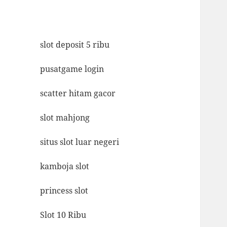
slot deposit 5 ribu
pusatgame login
scatter hitam gacor
slot mahjong
situs slot luar negeri
kamboja slot
princess slot
Slot 10 Ribu