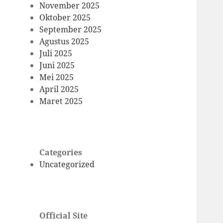
November 2025
Oktober 2025
September 2025
Agustus 2025
Juli 2025
Juni 2025
Mei 2025
April 2025
Maret 2025
Categories
Uncategorized
Official Site