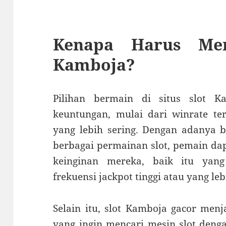
Kenapa Harus Mem
Kamboja?
Pilihan bermain di situs slot 
keuntungan, mulai dari winrate te
yang lebih sering. Dengan adanya 
berbagai permainan slot, pemain da
keinginan mereka, baik itu ya
frekuensi jackpot tinggi atau yang 
Selain itu, slot Kamboja gacor men
yang ingin mencari mesin slot deng