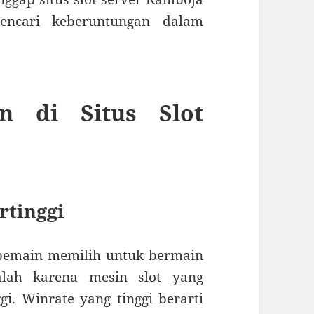
encari keberuntungan dalam
n di Situs Slot
rtinggi
pemain memilih untuk bermain
alah karena mesin slot yang
gi. Winrate yang tinggi berarti