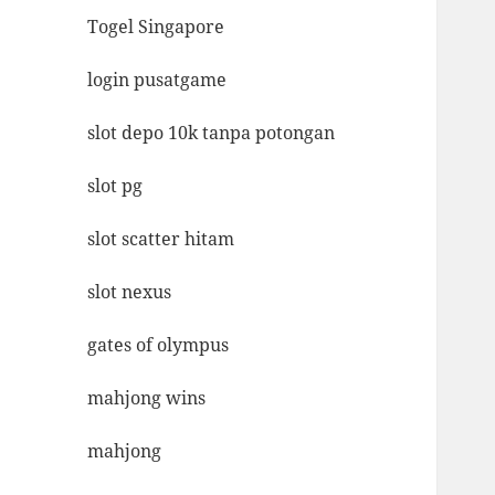
Togel Singapore
login pusatgame
slot depo 10k tanpa potongan
slot pg
slot scatter hitam
slot nexus
gates of olympus
mahjong wins
mahjong