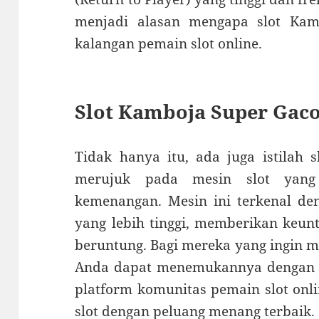
menjadi alasan mengapa slot Kam
kalangan pemain slot online.
Slot Kamboja Super Gac
Tidak hanya itu, ada juga istilah 
merujuk pada mesin slot yang
kemenangan. Mesin ini terkenal den
yang lebih tinggi, memberikan keun
beruntung. Bagi mereka yang ingin me
Anda dapat menemukannya dengan 
platform komunitas pemain slot onl
slot dengan peluang menang terbaik.