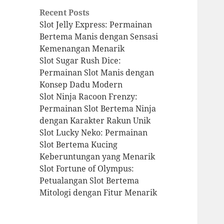
Recent Posts
Slot Jelly Express: Permainan
Bertema Manis dengan Sensasi
Kemenangan Menarik
Slot Sugar Rush Dice:
Permainan Slot Manis dengan
Konsep Dadu Modern
Slot Ninja Racoon Frenzy:
Permainan Slot Bertema Ninja
dengan Karakter Rakun Unik
Slot Lucky Neko: Permainan
Slot Bertema Kucing
Keberuntungan yang Menarik
Slot Fortune of Olympus:
Petualangan Slot Bertema
Mitologi dengan Fitur Menarik