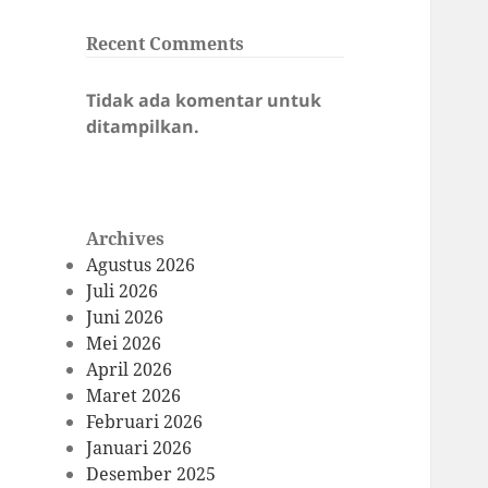
Recent Comments
Tidak ada komentar untuk
ditampilkan.
Archives
Agustus 2026
Juli 2026
Juni 2026
Mei 2026
April 2026
Maret 2026
Februari 2026
Januari 2026
Desember 2025