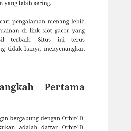
 yang lebih sering.
cari pengalaman menang lebih
ainan di link slot gacor yang
l terbaik. Situs ini terus
ng tidak hanya menyenangkan
Langkah Pertama
ngin bergabung dengan Orbit4D,
kukan adalah daftar Orbit4D.