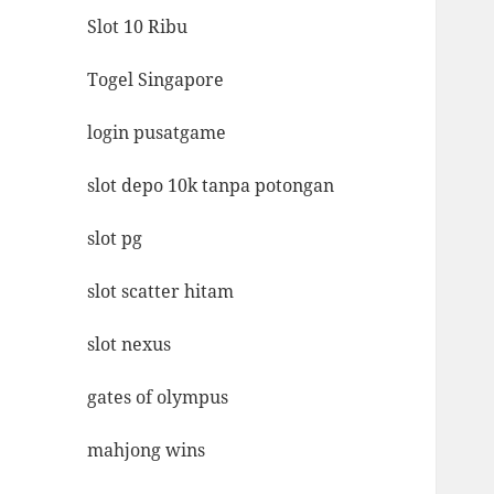
Slot 10 Ribu
Togel Singapore
login pusatgame
slot depo 10k tanpa potongan
slot pg
slot scatter hitam
slot nexus
gates of olympus
mahjong wins