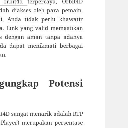
t orbit4d
terpercaya, Orbit4D
ah diakses oleh para pemain.
i, Anda tidak perlu khawatir
a. Link yang valid memastikan
us dengan aman tanpa adanya
nda dapat menikmati berbagai
an.
gungkap Potensi
it4D sangat menarik adalah RTP
o Player) merupakan persentase