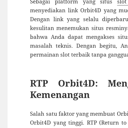
Sebagai platform yang situs
slo
menyediakan link Orbit4D yang mud
Dengan link yang selalu diperbaru
kesulitan menemukan situs resminy
bahwa Anda dapat mengakses sit
masalah teknis. Dengan begitu, A
permainan slot terbaik tanpa ganggu
RTP Orbit4D: Men
Kemenangan
Salah satu faktor yang membuat Orb
Orbit4D yang tinggi. RTP (Return t