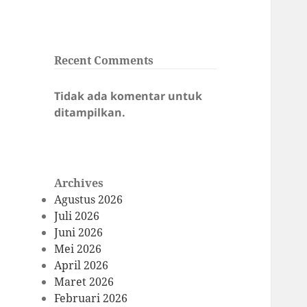
Recent Comments
Tidak ada komentar untuk
ditampilkan.
Archives
Agustus 2026
Juli 2026
Juni 2026
Mei 2026
April 2026
Maret 2026
Februari 2026