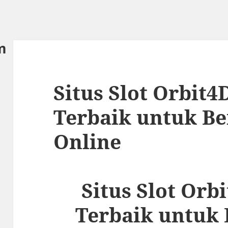
m
Situs Slot Orbit4
Terbaik untuk Be
Online
Situs Slot Orb
Terbaik untuk 