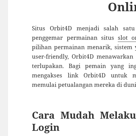
Onli
Situs Orbit4D menjadi salah sat
penggemar permainan situs
slot o
pilihan permainan menarik, sistem
user-friendly, Orbit4D menawarkan
terlupakan. Bagi pemain yang in
mengakses link Orbit4D untuk m
memulai petualangan mereka di dunia
Cara Mudah Melaku
Login