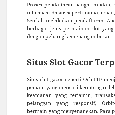
Proses pendaftaran sangat mudah
informasi dasar seperti nama, email
Setelah melakukan pendaftaran, An
berbagai jenis permainan slot yan
dengan peluang kemenangan besar.
Situs Slot Gacor Ter
Situs slot gacor seperti Orbit4D me
pemain yang mencari keuntungan leb
keamanan yang terjamin, transa
pelanggan yang responsif, Orb
bermain yang menyenangkan. Para p