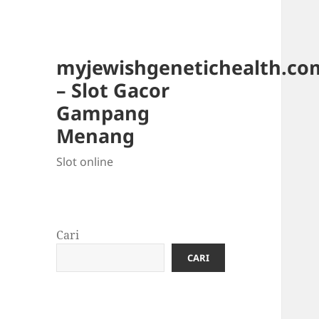
myjewishgenetichealth.co
– Slot Gacor
Gampang
Menang
Slot online
Cari
CARI