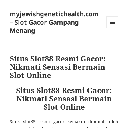
myjewishgenetichealth.com
– Slot Gacor Gampang
Menang
MENU
DAN
WIDGET
Situs Slot88 Resmi Gacor:
Nikmati Sensasi Bermain
Slot Online
Situs Slot88 Resmi Gacor:
Nikmati Sensasi Bermain
Slot Online
Situs slot88 resmi gacor semakin diminati oleh