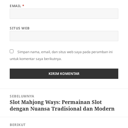
EMAIL
*
SITUS WEB
Simpan nama, email, dan situs web saya pada peramban ini
untuk komentar saya berikutnya.
Navigasi
SEBELUMNYA
pos
Slot Mahjong Ways: Permainan Slot
Pos
dengan Nuansa Tradisional dan Modern
sebelumnya:
BERIKUT