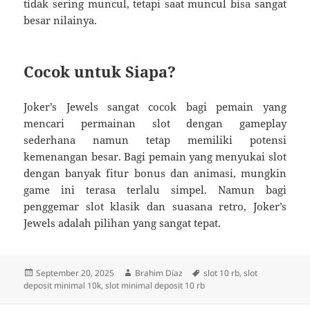
tidak sering muncul, tetapi saat muncul bisa sangat
besar nilainya.
Cocok untuk Siapa?
Joker’s Jewels sangat cocok bagi pemain yang
mencari permainan slot dengan gameplay
sederhana namun tetap memiliki potensi
kemenangan besar. Bagi pemain yang menyukai slot
dengan banyak fitur bonus dan animasi, mungkin
game ini terasa terlalu simpel. Namun bagi
penggemar slot klasik dan suasana retro, Joker’s
Jewels adalah pilihan yang sangat tepat.
Diposkan
Penulis
Tag
September 20, 2025
Brahim Díaz
slot 10 rb
,
slot
pada
deposit minimal 10k
,
slot minimal deposit 10 rb