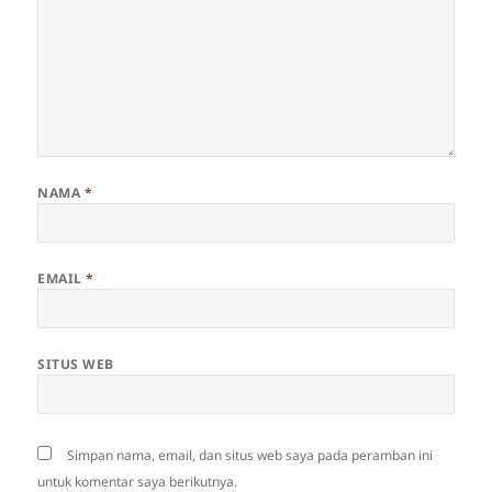
NAMA
*
EMAIL
*
SITUS WEB
Simpan nama, email, dan situs web saya pada peramban ini
untuk komentar saya berikutnya.