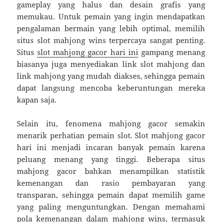
gameplay yang halus dan desain grafis yang
memukau. Untuk pemain yang ingin mendapatkan
pengalaman bermain yang lebih optimal, memilih
situs slot mahjong wins terpercaya sangat penting.
Situs
slot mahjong gacor hari ini
gampang menang
biasanya juga menyediakan link slot mahjong dan
link mahjong yang mudah diakses, sehingga pemain
dapat langsung mencoba keberuntungan mereka
kapan saja.
Selain itu, fenomena mahjong gacor semakin
menarik perhatian pemain slot. Slot mahjong gacor
hari ini menjadi incaran banyak pemain karena
peluang menang yang tinggi. Beberapa situs
mahjong gacor bahkan menampilkan statistik
kemenangan dan rasio pembayaran yang
transparan, sehingga pemain dapat memilih game
yang paling menguntungkan. Dengan memahami
pola kemenangan dalam mahjong wins, termasuk