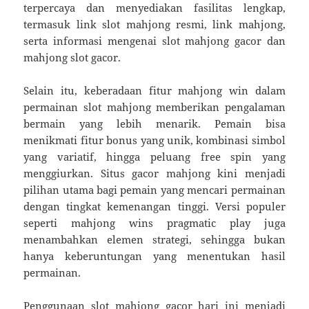
terpercaya dan menyediakan fasilitas lengkap,
termasuk link slot mahjong resmi, link mahjong,
serta informasi mengenai slot mahjong gacor dan
mahjong slot gacor.
Selain itu, keberadaan fitur mahjong win dalam
permainan slot mahjong memberikan pengalaman
bermain yang lebih menarik. Pemain bisa
menikmati fitur bonus yang unik, kombinasi simbol
yang variatif, hingga peluang free spin yang
menggiurkan. Situs gacor mahjong kini menjadi
pilihan utama bagi pemain yang mencari permainan
dengan tingkat kemenangan tinggi. Versi populer
seperti mahjong wins pragmatic play juga
menambahkan elemen strategi, sehingga bukan
hanya keberuntungan yang menentukan hasil
permainan.
Penggunaan slot mahjong gacor hari ini menjadi