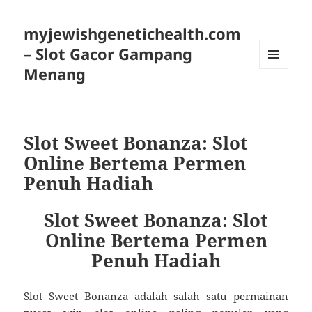
myjewishgenetichealth.com
– Slot Gacor Gampang
Menang
MENU
DAN
WIDGET
Slot Sweet Bonanza: Slot
Online Bertema Permen
Penuh Hadiah
Slot Sweet Bonanza: Slot
Online Bertema Permen
Penuh Hadiah
Slot Sweet Bonanza adalah salah satu permainan