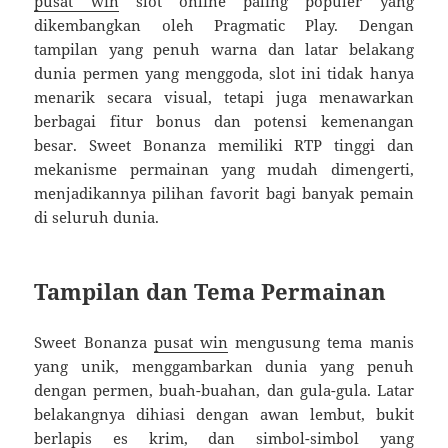
pusat win
slot online paling populer yang
dikembangkan oleh Pragmatic Play. Dengan
tampilan yang penuh warna dan latar belakang
dunia permen yang menggoda, slot ini tidak hanya
menarik secara visual, tetapi juga menawarkan
berbagai fitur bonus dan potensi kemenangan
besar. Sweet Bonanza memiliki RTP tinggi dan
mekanisme permainan yang mudah dimengerti,
menjadikannya pilihan favorit bagi banyak pemain
di seluruh dunia.
Tampilan dan Tema Permainan
Sweet Bonanza
pusat win
mengusung tema manis
yang unik, menggambarkan dunia yang penuh
dengan permen, buah-buahan, dan gula-gula. Latar
belakangnya dihiasi dengan awan lembut, bukit
berlapis es krim, dan simbol-simbol yang