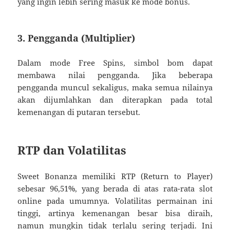
yang ingin lebih sering masuk ke mode bonus.
3. Pengganda (Multiplier)
Dalam mode Free Spins, simbol bom dapat
membawa nilai pengganda. Jika beberapa
pengganda muncul sekaligus, maka semua nilainya
akan dijumlahkan dan diterapkan pada total
kemenangan di putaran tersebut.
RTP dan Volatilitas
Sweet Bonanza memiliki RTP (Return to Player)
sebesar 96,51%, yang berada di atas rata-rata slot
online pada umumnya. Volatilitas permainan ini
tinggi, artinya kemenangan besar bisa diraih,
namun mungkin tidak terlalu sering terjadi. Ini