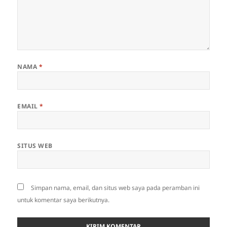
NAMA
*
EMAIL
*
SITUS WEB
Simpan nama, email, dan situs web saya pada peramban ini
untuk komentar saya berikutnya.