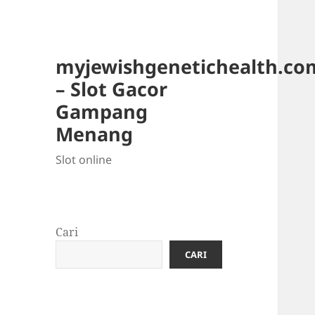
myjewishgenetichealth.co
– Slot Gacor
Gampang
Menang
Slot online
Cari
CARI