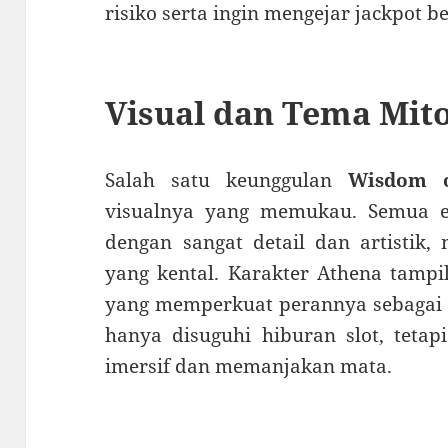
risiko serta ingin mengejar jackpot be
Visual dan Tema Mito
Salah satu keunggulan
Wisdom 
visualnya yang memukau. Semua 
dengan sangat detail dan artistik,
yang kental. Karakter Athena tampi
yang memperkuat perannya sebagai 
hanya disuguhi hiburan slot, tetap
imersif dan memanjakan mata.