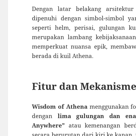
Dengan latar belakang arsitektu
dipenuhi dengan simbol-simbol yan
seperti helm, perisai, gulungan k
merupakan lambang kebijaksanaan
memperkuat nuansa epik, membaw
berada di kuil Athena.
Fitur dan Mekanism
Wisdom of Athena
menggunakan f
dengan
lima gulungan dan ena
Anywhere”
atau kemenangan berd
secara berurutan dari kiri ke kanan, 