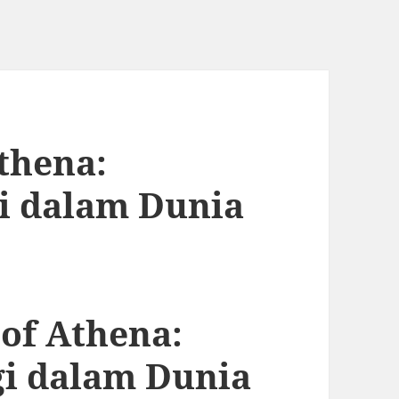
thena:
i dalam Dunia
of Athena:
gi dalam Dunia