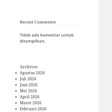
Recent Comments
Tidak ada komentar untuk
ditampilkan.
Archives
Agustus 2026
Juli 2026
Juni 2026
Mei 2026
April 2026
Maret 2026
Februari 2026