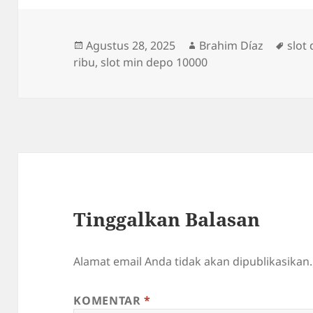
Diposkan
Penulis
Tag
Agustus 28, 2025
Brahim Díaz
slot
pada
ribu
,
slot min depo 10000
Tinggalkan Balasan
Alamat email Anda tidak akan dipublikasikan.
KOMENTAR
*