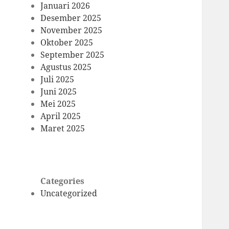
Januari 2026
Desember 2025
November 2025
Oktober 2025
September 2025
Agustus 2025
Juli 2025
Juni 2025
Mei 2025
April 2025
Maret 2025
Categories
Uncategorized