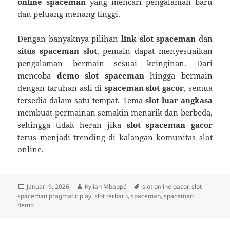
online spaceman
yang mencari pengalaman baru
dan peluang menang tinggi.
Dengan banyaknya pilihan
link slot spaceman
dan
situs spaceman slot
, pemain dapat menyesuaikan
pengalaman bermain sesuai keinginan. Dari
mencoba
demo slot spaceman
hingga bermain
dengan taruhan asli di
spaceman slot gacor
, semua
tersedia dalam satu tempat. Tema
slot luar angkasa
membuat permainan semakin menarik dan berbeda,
sehingga tidak heran jika
slot spaceman gacor
terus menjadi trending di kalangan komunitas slot
online.
Diposkan
Penulis
Tag
Januari 9, 2026
Kylian Mbappé
slot online gacor
,
slot
pada
spaceman pragmatic play
,
slot terbaru
,
spaceman
,
spaceman
demo