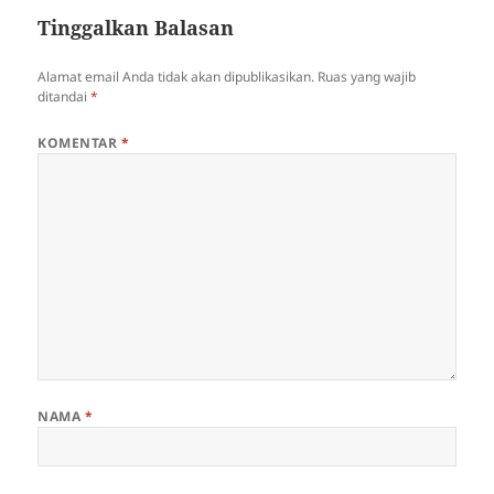
Tinggalkan Balasan
Alamat email Anda tidak akan dipublikasikan.
Ruas yang wajib
ditandai
*
KOMENTAR
*
NAMA
*