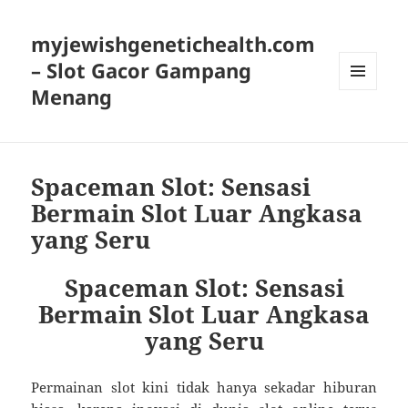
myjewishgenetichealth.com
– Slot Gacor Gampang
Menang
MENU
DAN
WIDGET
Spaceman Slot: Sensasi
Bermain Slot Luar Angkasa
yang Seru
Spaceman Slot: Sensasi
Bermain Slot Luar Angkasa
yang Seru
Permainan slot kini tidak hanya sekadar hiburan