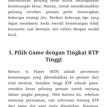
menawarkan peluang besar untuk mendapatkan
kemenangan besar. Namun, untuk memaksimalkan
peluang tersebut, pemain perlu menerapkan
beberapa strategi jitu. Berikut beberapa tips yang
dapat membantu Anda meraih kemenangan lebih
konsisten saat bermain slot online dengan modal
kecil.
1. Pilih Game dengan Tingkat RTP
Tinggi
Return to Player (RTP) adalah persentase
kemenangan yang dikembalikan ke pemain dari
total taruhan. Semakin tinggi RTP sebuah game,
semakin besar peluang pemain untuk menang
dalam jangka panjang. Oleh karena itu, sebelum
memulai permainan, cari informasi tentang RTP
dari game slot yang ingin dimainkan. Biasanya,