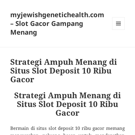
myjewishgenetichealth.com
– Slot Gacor Gampang
Menang
MENU
DAN
WIDGET
Strategi Ampuh Menang di
Situs Slot Deposit 10 Ribu
Gacor
Strategi Ampuh Menang di
Situs Slot Deposit 10 Ribu
Gacor
Bermain di situs slot deposit 10 ribu gacor memang