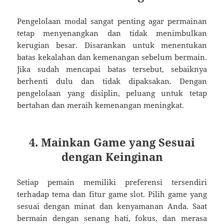
Pengelolaan modal sangat penting agar permainan
tetap menyenangkan dan tidak menimbulkan
kerugian besar. Disarankan untuk menentukan
batas kekalahan dan kemenangan sebelum bermain.
Jika sudah mencapai batas tersebut, sebaiknya
berhenti dulu dan tidak dipaksakan. Dengan
pengelolaan yang disiplin, peluang untuk tetap
bertahan dan meraih kemenangan meningkat.
4. Mainkan Game yang Sesuai
dengan Keinginan
Setiap pemain memiliki preferensi tersendiri
terhadap tema dan fitur game slot. Pilih game yang
sesuai dengan minat dan kenyamanan Anda. Saat
bermain dengan senang hati, fokus, dan merasa