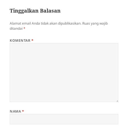
Tinggalkan Balasan
Alamat email Anda tidak akan dipublikasikan.
Ruas yang wajib
ditandai
*
KOMENTAR
*
NAMA
*