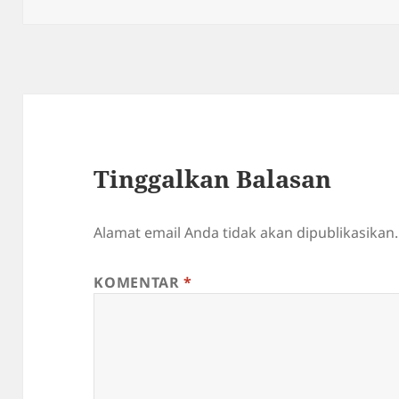
Tinggalkan Balasan
Alamat email Anda tidak akan dipublikasikan.
KOMENTAR
*