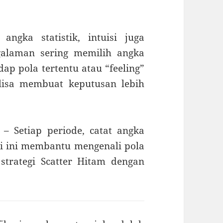
angka statistik, intuisi juga
alaman sering memilih angka
ap pola tertentu atau “feeling”
alisa membuat keputusan lebih
– Setiap periode, catat angka
si ini membantu mengenali pola
trategi Scatter Hitam dengan