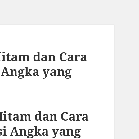
Hitam dan Cara
 Angka yang
 Hitam dan Cara
si Angka yang