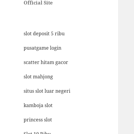
Official Site
slot deposit 5 ribu
pusatgame login
scatter hitam gacor
slot mahjong
situs slot luar negeri
kamboja slot
princess slot