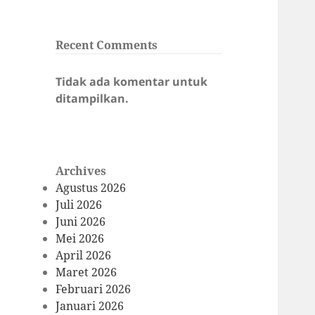
Recent Comments
Tidak ada komentar untuk
ditampilkan.
Archives
Agustus 2026
Juli 2026
Juni 2026
Mei 2026
April 2026
Maret 2026
Februari 2026
Januari 2026