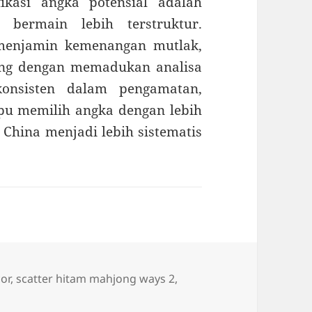
fikasi angka potensial adalah
ermain lebih terstruktur.
 menjamin kemenangan mutlak,
ang dengan memadukan analisa
konsisten dalam pengamatan,
pu memilih angka dengan lebih
 China menjadi lebih sistematis
g
or
,
scatter hitam mahjong ways 2
,