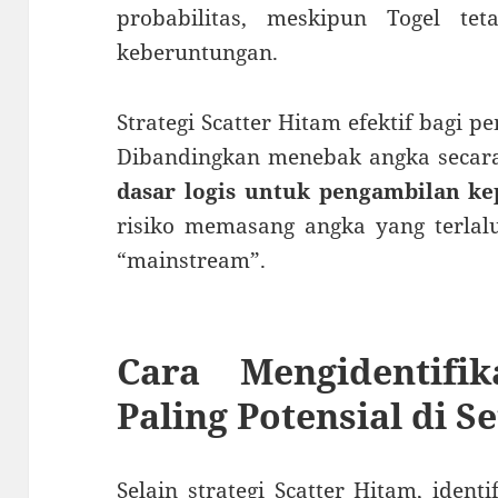
probabilitas, meskipun Togel te
keberuntungan.
Strategi Scatter Hitam efektif bagi 
Dibandingkan menebak angka secara 
dasar logis untuk pengambilan k
risiko memasang angka yang terlal
“mainstream”.
Cara Mengidentifi
Paling Potensial di S
Selain strategi Scatter Hitam, identi