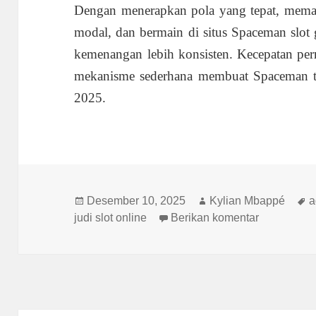
Dengan menerapkan pola yang tepat, mema
modal, dan bermain di situs Spaceman slot 
kemenangan lebih konsisten. Kecepatan perm
mekanisme sederhana membuat Spaceman tet
2025.
Diposkan
Penulis
T
Desember 10, 2025
Kylian Mbappé
a
pada
untuk Situ
judi slot online
Berikan komentar