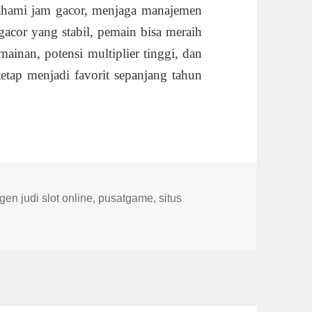
hami jam gacor, menjaga manajemen
gacor yang stabil, pemain bisa meraih
ainan, potensi multiplier tinggi, dan
ap menjadi favorit sepanjang tahun
ag
gen judi slot online
,
pusatgame
,
situs
s Spaceman Slot Gacor 2025: Kesempatan Menang dan RTP Ti