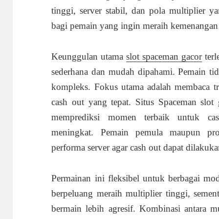
tinggi, server stabil, dan pola multiplier 
bagi pemain yang ingin meraih kemenangan
Keunggulan utama
slot spaceman gacor
terl
sederhana dan mudah dipahami. Pemain tid
kompleks. Fokus utama adalah membaca tr
cash out yang tepat. Situs Spaceman slot
memprediksi momen terbaik untuk ca
meningkat. Pemain pemula maupun prof
performa server agar cash out dapat dilakuka
Permainan ini fleksibel untuk berbagai mo
berpeluang meraih multiplier tinggi, seme
bermain lebih agresif. Kombinasi antara mu