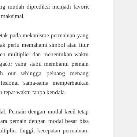
yang mudah diprediksi menjadi favorit
 maksimal.
etak pada mekanisme permainan yang
ak perlu memahami simbol atau fitur
en multiplier dan menentukan waktu
 gacor yang stabil membantu pemain
sh out sehingga peluang menang
esional sama-sama memperhatikan
n tepat waktu tanpa kendala.
dal. Pemain dengan modal kecil tetap
ntara pemain dengan modal besar bisa
ltiplier tinggi, kecepatan permainan,