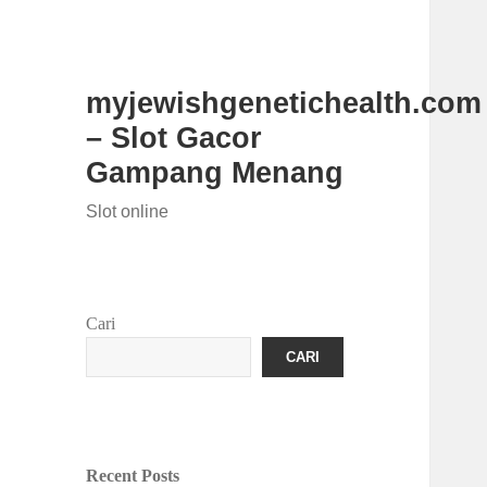
myjewishgenetichealth.com
– Slot Gacor
Gampang Menang
Slot online
Cari
CARI
Recent Posts