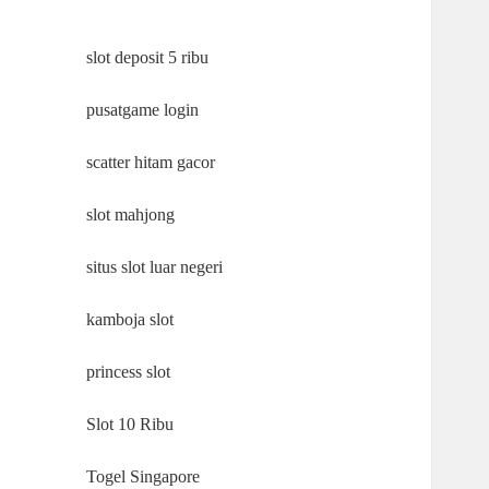
slot deposit 5 ribu
pusatgame login
scatter hitam gacor
slot mahjong
situs slot luar negeri
kamboja slot
princess slot
Slot 10 Ribu
Togel Singapore