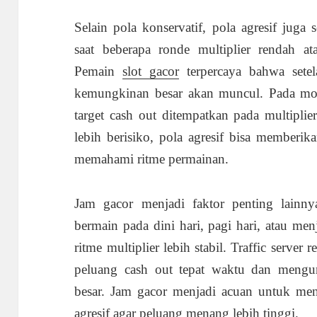
Selain pola konservatif, pola agresif juga 
saat beberapa ronde multiplier rendah atau
Pemain
slot gacor
terpercaya bahwa setela
kemungkinan besar akan muncul. Pada mom
target cash out ditempatkan pada multipli
lebih berisiko, pola agresif bisa memberi
memahami ritme permainan.
Jam gacor menjadi faktor penting lainny
bermain pada dini hari, pagi hari, atau m
ritme multiplier lebih stabil. Traffic serve
peluang cash out tepat waktu dan mengur
besar. Jam gacor menjadi acuan untuk men
agresif agar peluang menang lebih tinggi.