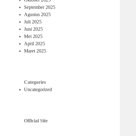
September 2025
Agustus 2025
Juli 2025
Juni 2025
Mei 2025
April 2025
Maret 2025
Categories
Uncategorized
Official Site