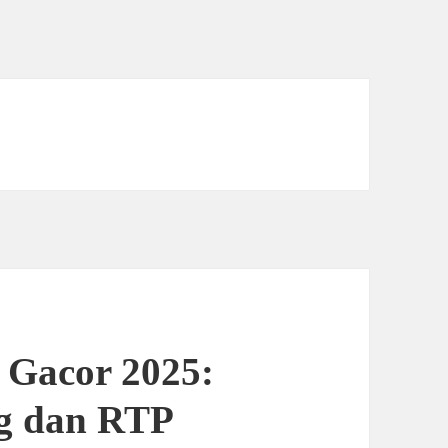
 Gacor 2025:
g dan RTP