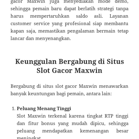
gacor Maxwin juga menyediakan mode demo,
sehingga pemain baru dapat berlatih strategi tanpa
harus mempertaruhkan saldo asli. Layanan
customer service yang profesional siap membantu
kapan saja, memastikan pengalaman bermain tetap
lancar dan menyenangkan.
Keunggulan Bergabung di Situs
Slot Gacor Maxwin
Bergabung di situs slot gacor Maxwin menawarkan
banyak keuntungan bagi pemain, antara lain:
Peluang Menang Tinggi
Slot Maxwin terkenal karena tingkat RTP tinggi
dan fitur bonus yang mudah dipicu, sehingga
peluang mendapatkan kemenangan besar
meningkat.