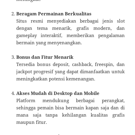
Beragam Permainan Berkualitas
Situs resmi menyediakan berbagai jenis slot
dengan tema menarik, grafis modern, dan
gameplay interaktif, memberikan pengalaman
bermain yang menyenangkan.
Bonus dan Fitur Menarik
Tersedia bonus deposit, cashback, freespin, dan
jackpot progresif yang dapat dimanfaatkan untuk
meningkatkan potensi kemenangan.
Akses Mudah di Desktop dan Mobile
Platform mendukung berbagai perangkat,
sehingga pemain bisa bermain kapan saja dan di
mana saja tanpa kehilangan kualitas grafis
maupun fitur.