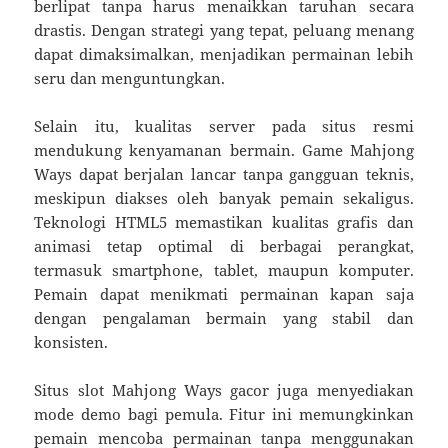
berlipat tanpa harus menaikkan taruhan secara
drastis. Dengan strategi yang tepat, peluang menang
dapat dimaksimalkan, menjadikan permainan lebih
seru dan menguntungkan.
Selain itu, kualitas server pada situs resmi
mendukung kenyamanan bermain. Game Mahjong
Ways dapat berjalan lancar tanpa gangguan teknis,
meskipun diakses oleh banyak pemain sekaligus.
Teknologi HTML5 memastikan kualitas grafis dan
animasi tetap optimal di berbagai perangkat,
termasuk smartphone, tablet, maupun komputer.
Pemain dapat menikmati permainan kapan saja
dengan pengalaman bermain yang stabil dan
konsisten.
Situs slot Mahjong Ways gacor juga menyediakan
mode demo bagi pemula. Fitur ini memungkinkan
pemain mencoba permainan tanpa menggunakan