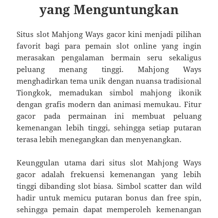
yang Menguntungkan
Situs slot Mahjong Ways gacor kini menjadi pilihan
favorit bagi para pemain slot online yang ingin
merasakan pengalaman bermain seru sekaligus
peluang menang tinggi. Mahjong Ways
menghadirkan tema unik dengan nuansa tradisional
Tiongkok, memadukan simbol mahjong ikonik
dengan grafis modern dan animasi memukau. Fitur
gacor pada permainan ini membuat peluang
kemenangan lebih tinggi, sehingga setiap putaran
terasa lebih menegangkan dan menyenangkan.
Keunggulan utama dari situs slot Mahjong Ways
gacor adalah frekuensi kemenangan yang lebih
tinggi dibanding slot biasa. Simbol scatter dan wild
hadir untuk memicu putaran bonus dan free spin,
sehingga pemain dapat memperoleh kemenangan