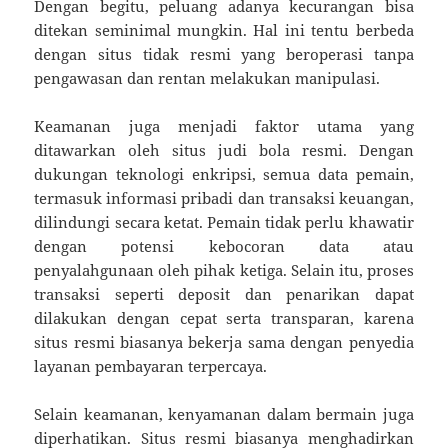
Dengan begitu, peluang adanya kecurangan bisa
ditekan seminimal mungkin. Hal ini tentu berbeda
dengan situs tidak resmi yang beroperasi tanpa
pengawasan dan rentan melakukan manipulasi.
Keamanan juga menjadi faktor utama yang
ditawarkan oleh situs judi bola resmi. Dengan
dukungan teknologi enkripsi, semua data pemain,
termasuk informasi pribadi dan transaksi keuangan,
dilindungi secara ketat. Pemain tidak perlu khawatir
dengan potensi kebocoran data atau
penyalahgunaan oleh pihak ketiga. Selain itu, proses
transaksi seperti deposit dan penarikan dapat
dilakukan dengan cepat serta transparan, karena
situs resmi biasanya bekerja sama dengan penyedia
layanan pembayaran terpercaya.
Selain keamanan, kenyamanan dalam bermain juga
diperhatikan. Situs resmi biasanya menghadirkan