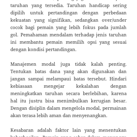
taruhan yang tersedia. Taruhan handicap sering
dipilih untuk pertandingan dengan perbedaan
kekuatan yang signifikan, sedangkan over/under
cocok bagi pemain yang lebih fokus pada jumlah
gol. Pemahaman mendalam terhadap jenis taruhan
ini membantu pemain memilih opsi yang sesuai
dengan kondisi pertandingan.
Manajemen modal juga tidak kalah penting.
Tentukan batas dana yang akan digunakan dan
jangan sampai melampaui batas tersebut. Hindari
kebiasaan mengejar kekalahan dengan
meningkatkan taruhan secara berlebihan, karena
hal itu justru bisa menimbulkan kerugian besar.
Dengan disiplin dalam mengelola modal, permainan
akan terasa lebih aman dan menyenangkan.
Kesabaran adalah faktor lain yang menentukan