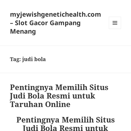
myjewishgenetichealth.com
– Slot Gacor Gampang
Menang
MENU
DAN
WIDGET
Tag:
judi bola
Pentingnya Memilih Situs
Judi Bola Resmi untuk
Taruhan Online
Pentingnya Memilih Situs
Judi Bola Resmi untuk