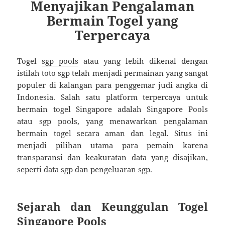
Menyajikan Pengalaman
Bermain Togel yang
Terpercaya
Togel
sgp pools
atau yang lebih dikenal dengan
istilah toto sgp telah menjadi permainan yang sangat
populer di kalangan para penggemar judi angka di
Indonesia. Salah satu platform terpercaya untuk
bermain togel Singapore adalah Singapore Pools
atau sgp pools, yang menawarkan pengalaman
bermain togel secara aman dan legal. Situs ini
menjadi pilihan utama para pemain karena
transparansi dan keakuratan data yang disajikan,
seperti data sgp dan pengeluaran sgp.
Sejarah dan Keunggulan Togel
Singapore Pools