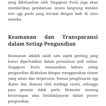
yang dikeluarkan oleh Singapore Pools juga akan
memberikan pembaruan secara langsung melalui
toto sgp pools yang tercatat dengan baik di situs
mereka.
Keamanan dan Transparansi
dalam Setiap Pengundian
Keamanan adalah salah satu aspek penting yang
harus diperhatikan dalam permainan judi online.
Singapore Pools memastikan bahwa setiap
pengundian dilakukan dengan menggunakan sistem
yang aman dan terpercaya. Semua pengeluaran sgp
diatur dan diawasi oleh lembaga resmi, sehingga
para pemain tidak perlu khawatir tentang
kecurangan atau ketidakjujuran dalam proses
pengundian.