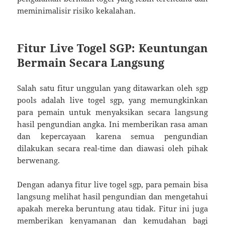
meminimalisir risiko kekalahan.
Fitur Live Togel SGP: Keuntungan
Bermain Secara Langsung
Salah satu fitur unggulan yang ditawarkan oleh sgp
pools adalah live togel sgp, yang memungkinkan
para pemain untuk menyaksikan secara langsung
hasil pengundian angka. Ini memberikan rasa aman
dan kepercayaan karena semua pengundian
dilakukan secara real-time dan diawasi oleh pihak
berwenang.
Dengan adanya fitur live togel sgp, para pemain bisa
langsung melihat hasil pengundian dan mengetahui
apakah mereka beruntung atau tidak. Fitur ini juga
memberikan kenyamanan dan kemudahan bagi