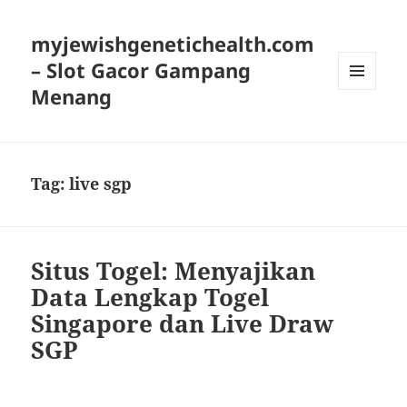
myjewishgenetichealth.com
– Slot Gacor Gampang
Menang
MENU
DAN
WIDGET
Tag:
live sgp
Situs Togel: Menyajikan
Data Lengkap Togel
Singapore dan Live Draw
SGP