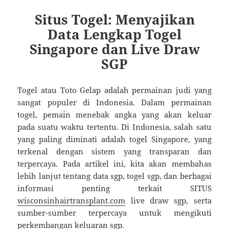
Situs Togel: Menyajikan
Data Lengkap Togel
Singapore dan Live Draw
SGP
Togel atau Toto Gelap adalah permainan judi yang
sangat populer di Indonesia. Dalam permainan
togel, pemain menebak angka yang akan keluar
pada suatu waktu tertentu. Di Indonesia, salah satu
yang paling diminati adalah togel Singapore, yang
terkenal dengan sistem yang transparan dan
terpercaya. Pada artikel ini, kita akan membahas
lebih lanjut tentang data sgp, togel sgp, dan berbagai
informasi penting terkait SITUS
wisconsinhairtransplant.com
live draw sgp, serta
sumber-sumber terpercaya untuk mengikuti
perkembangan keluaran sgp.