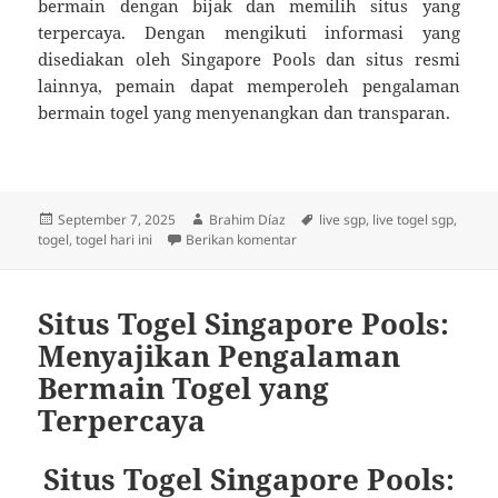
bermain dengan bijak dan memilih situs yang
terpercaya. Dengan mengikuti informasi yang
disediakan oleh Singapore Pools dan situs resmi
lainnya, pemain dapat memperoleh pengalaman
bermain togel yang menyenangkan dan transparan.
Diposkan
Penulis
Tag
September 7, 2025
Brahim Díaz
live sgp
,
live togel sgp
,
pada
untuk Situs Togel: Menyajikan D
togel
,
togel hari ini
Berikan komentar
Situs Togel Singapore Pools:
Menyajikan Pengalaman
Bermain Togel yang
Terpercaya
Situs Togel Singapore Pools: