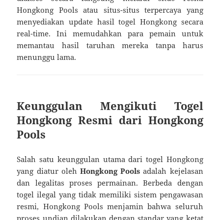
Hongkong Pools atau situs-situs terpercaya yang
menyediakan update hasil togel Hongkong secara
real-time. Ini memudahkan para pemain untuk
memantau hasil taruhan mereka tanpa harus
menunggu lama.
Keunggulan Mengikuti Togel
Hongkong Resmi dari Hongkong
Pools
Salah satu keunggulan utama dari togel Hongkong
yang diatur oleh
Hongkong Pools
adalah kejelasan
dan legalitas proses permainan. Berbeda dengan
togel ilegal yang tidak memiliki sistem pengawasan
resmi, Hongkong Pools menjamin bahwa seluruh
proses undian dilakukan dengan standar yang ketat