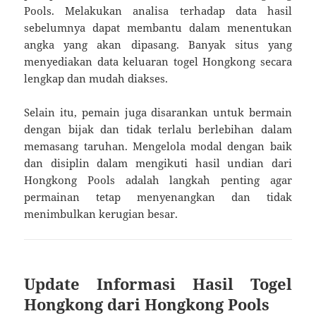
Pools. Melakukan analisa terhadap data hasil
sebelumnya dapat membantu dalam menentukan
angka yang akan dipasang. Banyak situs yang
menyediakan data keluaran togel Hongkong secara
lengkap dan mudah diakses.
Selain itu, pemain juga disarankan untuk bermain
dengan bijak dan tidak terlalu berlebihan dalam
memasang taruhan. Mengelola modal dengan baik
dan disiplin dalam mengikuti hasil undian dari
Hongkong Pools adalah langkah penting agar
permainan tetap menyenangkan dan tidak
menimbulkan kerugian besar.
Update Informasi Hasil Togel
Hongkong dari Hongkong Pools