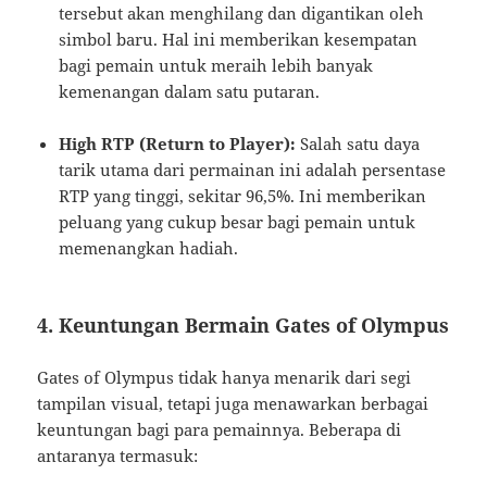
tersebut akan menghilang dan digantikan oleh
simbol baru. Hal ini memberikan kesempatan
bagi pemain untuk meraih lebih banyak
kemenangan dalam satu putaran.
High RTP (Return to Player):
Salah satu daya
tarik utama dari permainan ini adalah persentase
RTP yang tinggi, sekitar 96,5%. Ini memberikan
peluang yang cukup besar bagi pemain untuk
memenangkan hadiah.
4.
Keuntungan Bermain Gates of Olympus
Gates of Olympus tidak hanya menarik dari segi
tampilan visual, tetapi juga menawarkan berbagai
keuntungan bagi para pemainnya. Beberapa di
antaranya termasuk: