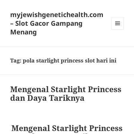
myjewishgenetichealth.com
– Slot Gacor Gampang
Menang
MENU
DAN
WIDGET
Tag:
pola starlight princess slot hari ini
Mengenal Starlight Princess
dan Daya Tariknya
Mengenal Starlight Princess