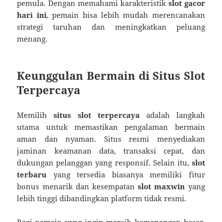
pemula. Dengan memahami karakteristik
slot gacor
hari ini
, pemain bisa lebih mudah merencanakan
strategi taruhan dan meningkatkan peluang
menang.
Keunggulan Bermain di Situs Slot
Terpercaya
Memilih
situs slot terpercaya
adalah langkah
utama untuk memastikan pengalaman bermain
aman dan nyaman. Situs resmi menyediakan
jaminan keamanan data, transaksi cepat, dan
dukungan pelanggan yang responsif. Selain itu,
slot
terbaru
yang tersedia biasanya memiliki fitur
bonus menarik dan kesempatan
slot maxwin
yang
lebih tinggi dibandingkan platform tidak resmi.