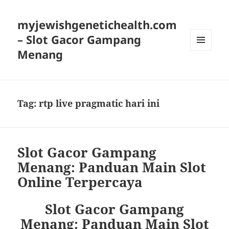
myjewishgenetichealth.com
– Slot Gacor Gampang
Menang
MENU
DAN
WIDGET
Tag:
rtp live pragmatic hari ini
Slot Gacor Gampang
Menang: Panduan Main Slot
Online Terpercaya
Slot Gacor Gampang
Menang: Panduan Main Slot