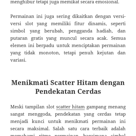
menghibur tetapi juga memikat secara emosional.
Permainan ini juga sering dikaitkan dengan versi-
versi slot yang memiliki fitur dinamis, seperti
simbol yang berubah, pengganda hadiah, dan
putaran gratis yang muncul secara acak. Semua
elemen ini berpadu untuk menciptakan permainan
yang tidak monoton, tetapi penuh kejutan dan
variasi.
Menikmati Scatter Hitam dengan
Pendekatan Cerdas
Meski tampilan slot
scatter hitam
gampang menang
sangat menggoda, pendekatan yang cerdas tetap
menjadi kunci untuk menikmati permainan ini
secara maksimal. Salah satu cara terbaik adalah
memahami ritme permainan—bagaimana simbol