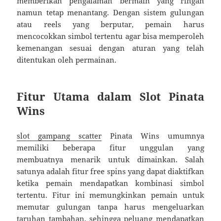
memberikan pengalaman bermain yang ringan
namun tetap menantang. Dengan sistem gulungan
atau reels yang berputar, pemain harus
mencocokkan simbol tertentu agar bisa memperoleh
kemenangan sesuai dengan aturan yang telah
ditentukan oleh permainan.
Fitur Utama dalam Slot Pinata
Wins
slot gampang scatter
Pinata Wins umumnya
memiliki beberapa fitur unggulan yang
membuatnya menarik untuk dimainkan. Salah
satunya adalah fitur free spins yang dapat diaktifkan
ketika pemain mendapatkan kombinasi simbol
tertentu. Fitur ini memungkinkan pemain untuk
memutar gulungan tanpa harus mengeluarkan
taruhan tambahan, sehingga peluang mendapatkan