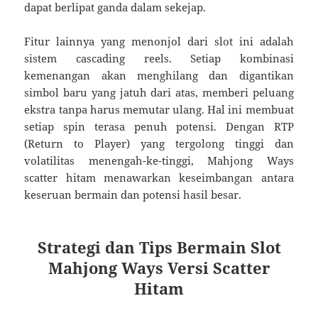
dapat berlipat ganda dalam sekejap.
Fitur lainnya yang menonjol dari slot ini adalah
sistem cascading reels. Setiap kombinasi
kemenangan akan menghilang dan digantikan
simbol baru yang jatuh dari atas, memberi peluang
ekstra tanpa harus memutar ulang. Hal ini membuat
setiap spin terasa penuh potensi. Dengan RTP
(Return to Player) yang tergolong tinggi dan
volatilitas menengah-ke-tinggi, Mahjong Ways
scatter hitam menawarkan keseimbangan antara
keseruan bermain dan potensi hasil besar.
Strategi dan Tips Bermain Slot
Mahjong Ways Versi Scatter
Hitam