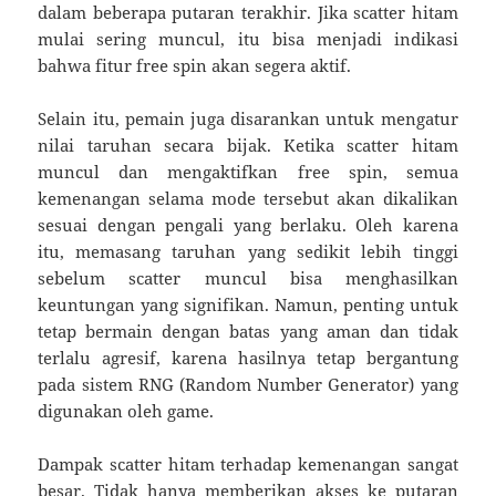
dalam beberapa putaran terakhir. Jika scatter hitam
mulai sering muncul, itu bisa menjadi indikasi
bahwa fitur free spin akan segera aktif.
Selain itu, pemain juga disarankan untuk mengatur
nilai taruhan secara bijak. Ketika scatter hitam
muncul dan mengaktifkan free spin, semua
kemenangan selama mode tersebut akan dikalikan
sesuai dengan pengali yang berlaku. Oleh karena
itu, memasang taruhan yang sedikit lebih tinggi
sebelum scatter muncul bisa menghasilkan
keuntungan yang signifikan. Namun, penting untuk
tetap bermain dengan batas yang aman dan tidak
terlalu agresif, karena hasilnya tetap bergantung
pada sistem RNG (Random Number Generator) yang
digunakan oleh game.
Dampak scatter hitam terhadap kemenangan sangat
besar. Tidak hanya memberikan akses ke putaran