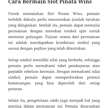
Cara Bermain Slot Pinata Wins
Untuk memainkan Slot Pinata Wins, pemain
terlebih dahulu perlu menentukan jumlah taruhan
yang diinginkan. Setelah itu, pemain dapat memulai
permainan dengan menekan tombol spin untuk
memutar gulungan. Tujuan utama dari permainan
ini adalah mendapatkan kombinasi simbol yang
sesuai dengan payline yang telah ditentukan.
Setiap simbol memiliki nilai yang berbeda, sehingga
pemain perlu memahami tabel pembayaran atau
paytable sebelum bermain. Dengan memahami nilai
simbol, pemain dapat memperkirakan potensi
kemenangan yang bisa diperoleh dari setiap
putaran.
Selain itu, pengelolaan saldo juga menjadi hal yang
penting dalam permainan ini. Pemain disarankan