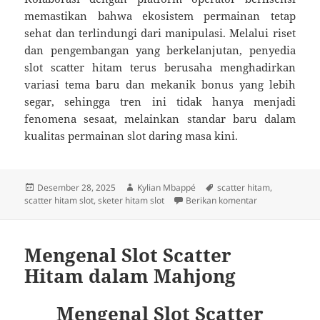
memastikan bahwa ekosistem permainan tetap
sehat dan terlindungi dari manipulasi. Melalui riset
dan pengembangan yang berkelanjutan, penyedia
slot scatter hitam terus berusaha menghadirkan
variasi tema baru dan mekanik bonus yang lebih
segar, sehingga tren ini tidak hanya menjadi
fenomena sesaat, melainkan standar baru dalam
kualitas permainan slot daring masa kini.
Diposkan
Penulis
Tag
Desember 28, 2025
Kylian Mbappé
scatter hitam
,
pada
untuk Fenomena 
scatter hitam slot
,
sketer hitam slot
Berikan komentar
Mengenal Slot Scatter
Hitam dalam Mahjong
Mengenal Slot Scatter