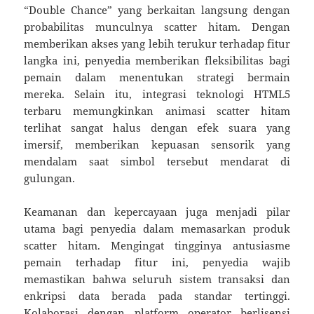
“Double Chance” yang berkaitan langsung dengan
probabilitas munculnya scatter hitam. Dengan
memberikan akses yang lebih terukur terhadap fitur
langka ini, penyedia memberikan fleksibilitas bagi
pemain dalam menentukan strategi bermain
mereka. Selain itu, integrasi teknologi HTML5
terbaru memungkinkan animasi scatter hitam
terlihat sangat halus dengan efek suara yang
imersif, memberikan kepuasan sensorik yang
mendalam saat simbol tersebut mendarat di
gulungan.
Keamanan dan kepercayaan juga menjadi pilar
utama bagi penyedia dalam memasarkan produk
scatter hitam. Mengingat tingginya antusiasme
pemain terhadap fitur ini, penyedia wajib
memastikan bahwa seluruh sistem transaksi dan
enkripsi data berada pada standar tertinggi.
Kolaborasi dengan platform operator berlisensi