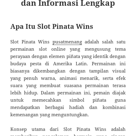
dan Informasi Lengkap
Apa Itu Slot Pinata Wins
Slot Pinata Wins
pusatmenang
adalah salah satu
permainan slot online yang mengusung tema
perayaan dengan elemen piñata yang identik dengan
budaya pesta di Amerika Latin. Permainan ini
biasanya dikembangkan dengan tampilan visual
yang penuh warna, animasi menarik, serta efek
suara yang membuat suasana permainan terasa
lebih hidup. Dalam permainan ini, pemain diajak
untuk memecahkan simbol piñata guna
mendapatkan berbagai hadiah dan kombinasi
kemenangan yang menguntungkan.
Konsep utama dari Slot Pinata Wins adalah