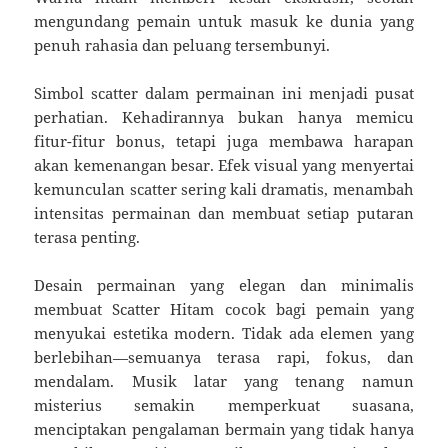
mengundang pemain untuk masuk ke dunia yang
penuh rahasia dan peluang tersembunyi.
Simbol scatter dalam permainan ini menjadi pusat
perhatian. Kehadirannya bukan hanya memicu
fitur-fitur bonus, tetapi juga membawa harapan
akan kemenangan besar. Efek visual yang menyertai
kemunculan scatter sering kali dramatis, menambah
intensitas permainan dan membuat setiap putaran
terasa penting.
Desain permainan yang elegan dan minimalis
membuat Scatter Hitam cocok bagi pemain yang
menyukai estetika modern. Tidak ada elemen yang
berlebihan—semuanya terasa rapi, fokus, dan
mendalam. Musik latar yang tenang namun
misterius semakin memperkuat suasana,
menciptakan pengalaman bermain yang tidak hanya