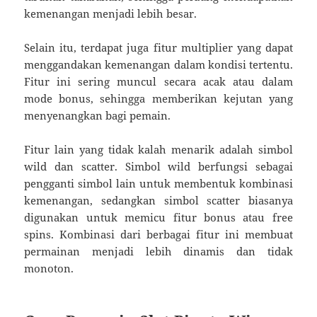
kemenangan menjadi lebih besar.
Selain itu, terdapat juga fitur multiplier yang dapat
menggandakan kemenangan dalam kondisi tertentu.
Fitur ini sering muncul secara acak atau dalam
mode bonus, sehingga memberikan kejutan yang
menyenangkan bagi pemain.
Fitur lain yang tidak kalah menarik adalah simbol
wild dan scatter. Simbol wild berfungsi sebagai
pengganti simbol lain untuk membentuk kombinasi
kemenangan, sedangkan simbol scatter biasanya
digunakan untuk memicu fitur bonus atau free
spins. Kombinasi dari berbagai fitur ini membuat
permainan menjadi lebih dinamis dan tidak
monoton.