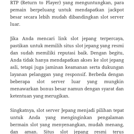
RTP (Return to Player) yang menguntungkan, para
pemain berpeluang untuk mendapatkan jackpot
besar secara lebih mudah dibandingkan slot server
luar.
Jika Anda mencari link slot jepang terpercaya,
pastikan untuk memilih situs slot jepang yang resmi
dan sudah memiliki reputasi baik. Dengan begitu,
Anda tidak hanya mendapatkan akses ke slot jepang
asli, tetapi juga jaminan keamanan serta dukungan
layanan pelanggan yang responsif. Berbeda dengan
beberapa slot server luar yang mungkin
menawarkan bonus besar namun dengan syarat dan
ketentuan yang merugikan.
Singkatnya, slot server Jepang menjadi pilihan tepat
untuk Anda yang menginginkan pengalaman
bermain slot yang menyenangkan, mudah menang,
dan aman. Situs slot jepang resmi terus