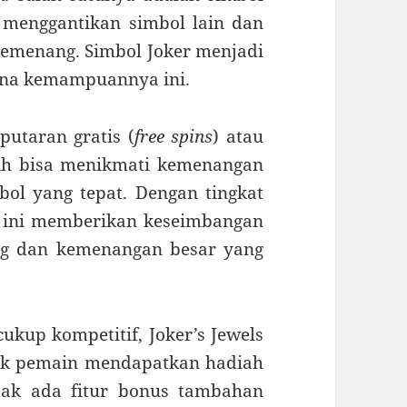
 menggantikan simbol lain dan
menang. Simbol Joker menjadi
rena kemampuannya ini.
putaran gratis (
free spins
) atau
ih bisa menikmati kemenangan
bol yang tepat. Dengan tingkat
n ini memberikan keseimbangan
ng dan kemenangan besar yang
ukup kompetitif, Joker’s Jewels
uk pemain mendapatkan hadiah
dak ada fitur bonus tambahan