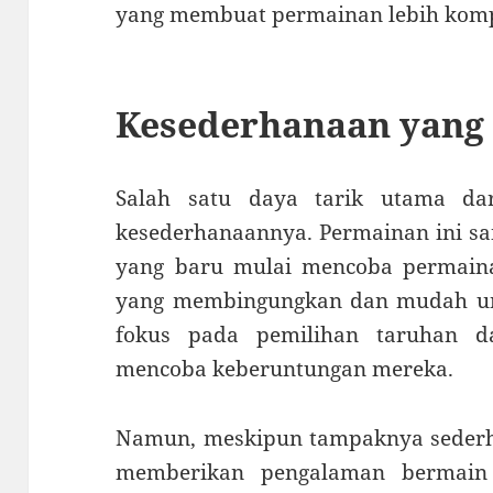
yang membuat permainan lebih komp
Kesederhanaan yang
Salah satu daya tarik utama dar
kesederhanaannya. Permainan ini sa
yang baru mulai mencoba permainan
yang membingungkan dan mudah un
fokus pada pemilihan taruhan 
mencoba keberuntungan mereka.
Namun, meskipun tampaknya sederhan
memberikan pengalaman bermain