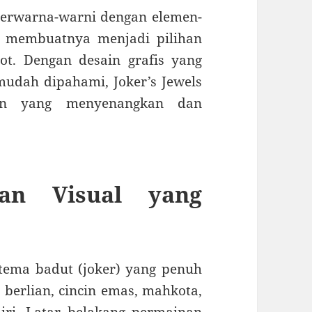
erwarna-warni dengan elemen-
, membuatnya menjadi pilihan
ot. Dengan desain grafis yang
udah dipahami, Joker’s Jewels
in yang menyenangkan dan
an Visual yang
ema badut (joker) yang penuh
 berlian, cincin emas, mahkota,