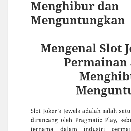
Menghibur dan
Menguntungkan
Mengenal Slot J
Permainan 
Menghib
Mengunt
Slot Joker’s Jewels adalah salah sa
dirancang oleh Pragmatic Play, se
ternama dalam industri permai