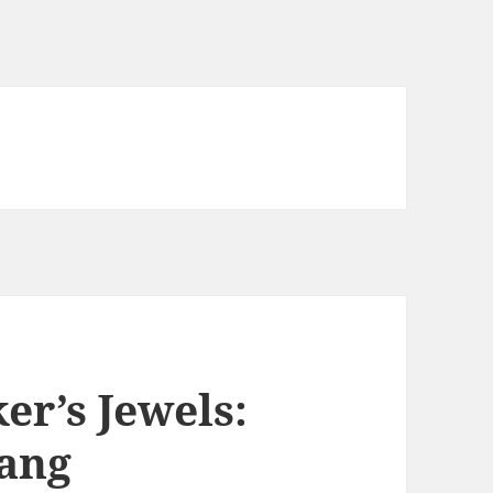
er’s Jewels:
yang