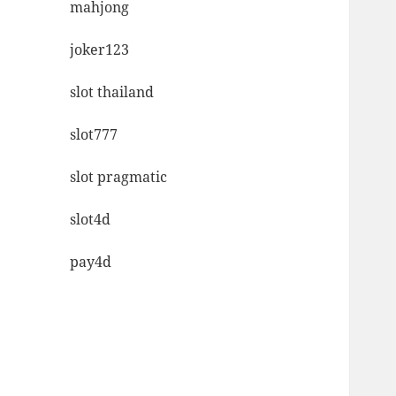
mahjong
joker123
slot thailand
slot777
slot pragmatic
slot4d
pay4d