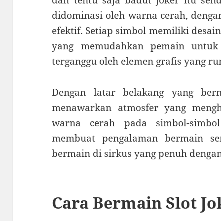
dan tentu saja badut joker itu sen
didominasi oleh warna cerah, denga
efektif. Setiap simbol memiliki desai
yang memudahkan pemain untuk 
terganggu oleh elemen grafis yang ru
Dengan latar belakang yang bern
menawarkan atmosfer yang mengh
warna cerah pada simbol-simbo
membuat pengalaman bermain sem
bermain di sirkus yang penuh dengan
Cara Bermain Slot Jok