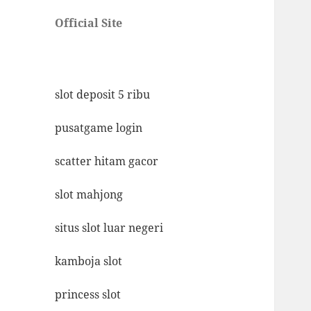
Official Site
slot deposit 5 ribu
pusatgame login
scatter hitam gacor
slot mahjong
situs slot luar negeri
kamboja slot
princess slot