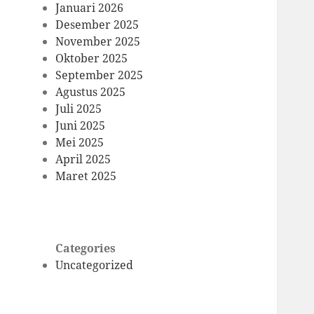
Januari 2026
Desember 2025
November 2025
Oktober 2025
September 2025
Agustus 2025
Juli 2025
Juni 2025
Mei 2025
April 2025
Maret 2025
Categories
Uncategorized