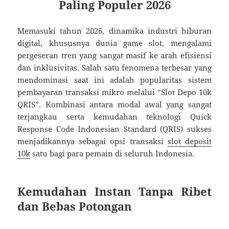
Paling Populer 2026
Memasuki tahun 2026, dinamika industri hiburan
digital, khususnya dunia game slot, mengalami
pergeseran tren yang sangat masif ke arah efisiensi
dan inklusivitas. Salah satu fenomena terbesar yang
mendominasi saat ini adalah popularitas sistem
pembayaran transaksi mikro melalui “Slot Depo 10k
QRIS”. Kombinasi antara modal awal yang sangat
terjangkau serta kemudahan teknologi Quick
Response Code Indonesian Standard (QRIS) sukses
menjadikannya sebagai opsi transaksi
slot deposit
10k
satu bagi para pemain di seluruh Indonesia.
Kemudahan Instan Tanpa Ribet
dan Bebas Potongan