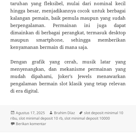
taruhan yang fleksibel, mulai dari nominal kecil
hingga besar, menjadikannya cocok untuk berbagai
kalangan pemain, baik pemula maupun yang sudah
berpengalaman. Permainan ini juga dapat
dimainkan di berbagai perangkat, termasuk desktop
maupun smartphone, sehingga memberikan
kenyamanan bermain di mana saja.
Dengan grafik yang cerah, musik latar yang
menyenangkan, dan mekanisme permainan yang
mudah dipahami, Joker’s Jewels menawarkan
pengalaman bermain slot klasik yang tetap relevan
di era digital.
Diposkan
Penulis
Tag
Agustus 17, 2025
Brahim Díaz
slot deposit minimal 10
pada
ribu
,
slot minimal deposit 10 rb
,
slot minimal deposit 10000
untuk Slot Joker’s Jewels: Permainan Slot Klasik de
Berikan komentar