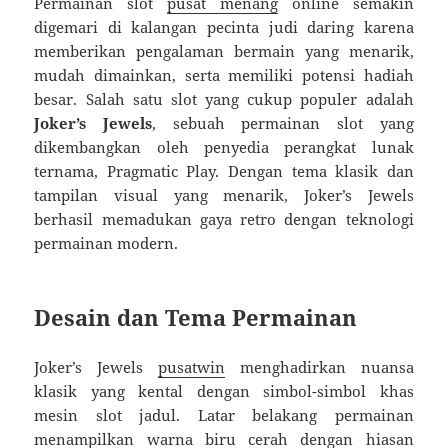
Permainan slot
pusat menang
online semakin
digemari di kalangan pecinta judi daring karena
memberikan pengalaman bermain yang menarik,
mudah dimainkan, serta memiliki potensi hadiah
besar. Salah satu slot yang cukup populer adalah
Joker’s Jewels
, sebuah permainan slot yang
dikembangkan oleh penyedia perangkat lunak
ternama, Pragmatic Play. Dengan tema klasik dan
tampilan visual yang menarik, Joker’s Jewels
berhasil memadukan gaya retro dengan teknologi
permainan modern.
Desain dan Tema Permainan
Joker’s Jewels
pusatwin
menghadirkan nuansa
klasik yang kental dengan simbol-simbol khas
mesin slot jadul. Latar belakang permainan
menampilkan warna biru cerah dengan hiasan