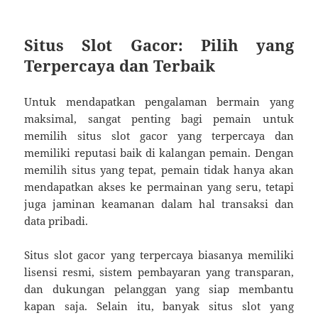
Situs Slot Gacor: Pilih yang
Terpercaya dan Terbaik
Untuk mendapatkan pengalaman bermain yang
maksimal, sangat penting bagi pemain untuk
memilih situs slot gacor yang terpercaya dan
memiliki reputasi baik di kalangan pemain. Dengan
memilih situs yang tepat, pemain tidak hanya akan
mendapatkan akses ke permainan yang seru, tetapi
juga jaminan keamanan dalam hal transaksi dan
data pribadi.
Situs slot gacor yang terpercaya biasanya memiliki
lisensi resmi, sistem pembayaran yang transparan,
dan dukungan pelanggan yang siap membantu
kapan saja. Selain itu, banyak situs slot yang