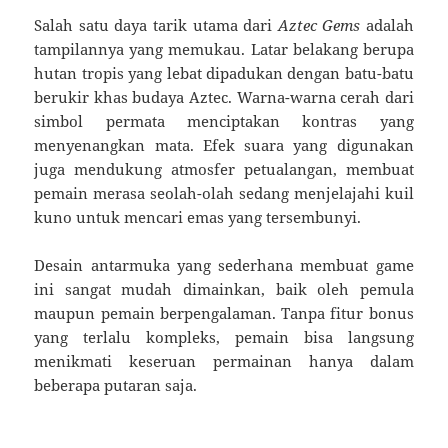
Salah satu daya tarik utama dari
Aztec Gems
adalah
tampilannya yang memukau. Latar belakang berupa
hutan tropis yang lebat dipadukan dengan batu-batu
berukir khas budaya Aztec. Warna-warna cerah dari
simbol permata menciptakan kontras yang
menyenangkan mata. Efek suara yang digunakan
juga mendukung atmosfer petualangan, membuat
pemain merasa seolah-olah sedang menjelajahi kuil
kuno untuk mencari emas yang tersembunyi.
Desain antarmuka yang sederhana membuat game
ini sangat mudah dimainkan, baik oleh pemula
maupun pemain berpengalaman. Tanpa fitur bonus
yang terlalu kompleks, pemain bisa langsung
menikmati keseruan permainan hanya dalam
beberapa putaran saja.