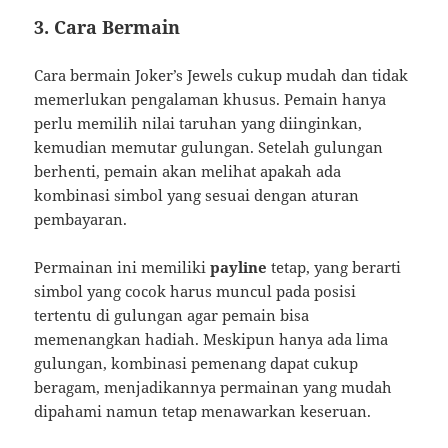
3.
Cara Bermain
Cara bermain Joker’s Jewels cukup mudah dan tidak
memerlukan pengalaman khusus. Pemain hanya
perlu memilih nilai taruhan yang diinginkan,
kemudian memutar gulungan. Setelah gulungan
berhenti, pemain akan melihat apakah ada
kombinasi simbol yang sesuai dengan aturan
pembayaran.
Permainan ini memiliki
payline
tetap, yang berarti
simbol yang cocok harus muncul pada posisi
tertentu di gulungan agar pemain bisa
memenangkan hadiah. Meskipun hanya ada lima
gulungan, kombinasi pemenang dapat cukup
beragam, menjadikannya permainan yang mudah
dipahami namun tetap menawarkan keseruan.