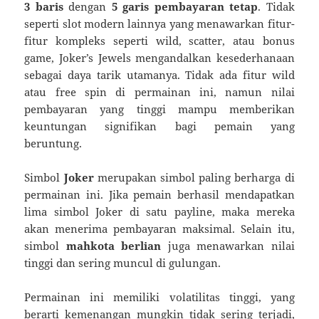
3 baris
dengan
5 garis pembayaran tetap
. Tidak
seperti slot modern lainnya yang menawarkan fitur-
fitur kompleks seperti wild, scatter, atau bonus
game, Joker’s Jewels mengandalkan kesederhanaan
sebagai daya tarik utamanya. Tidak ada fitur wild
atau free spin di permainan ini, namun nilai
pembayaran yang tinggi mampu memberikan
keuntungan signifikan bagi pemain yang
beruntung.
Simbol
Joker
merupakan simbol paling berharga di
permainan ini. Jika pemain berhasil mendapatkan
lima simbol Joker di satu payline, maka mereka
akan menerima pembayaran maksimal. Selain itu,
simbol
mahkota berlian
juga menawarkan nilai
tinggi dan sering muncul di gulungan.
Permainan ini memiliki volatilitas tinggi, yang
berarti kemenangan mungkin tidak sering terjadi,