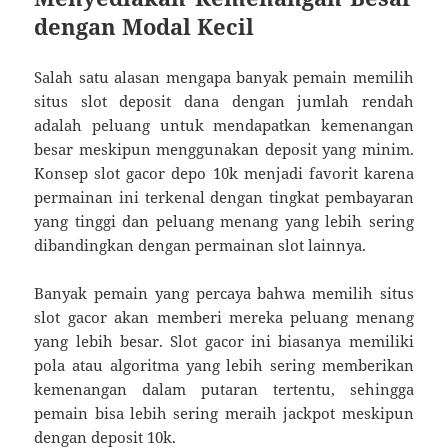
dengan Modal Kecil
Salah satu alasan mengapa banyak pemain memilih
situs slot deposit dana dengan jumlah rendah
adalah peluang untuk mendapatkan kemenangan
besar meskipun menggunakan deposit yang minim.
Konsep slot gacor depo 10k menjadi favorit karena
permainan ini terkenal dengan tingkat pembayaran
yang tinggi dan peluang menang yang lebih sering
dibandingkan dengan permainan slot lainnya.
Banyak pemain yang percaya bahwa memilih situs
slot gacor akan memberi mereka peluang menang
yang lebih besar. Slot gacor ini biasanya memiliki
pola atau algoritma yang lebih sering memberikan
kemenangan dalam putaran tertentu, sehingga
pemain bisa lebih sering meraih jackpot meskipun
dengan deposit 10k.