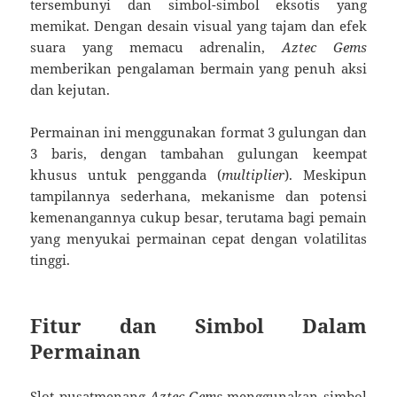
tersembunyi dan simbol-simbol eksotis yang
memikat. Dengan desain visual yang tajam dan efek
suara yang memacu adrenalin,
Aztec Gems
memberikan pengalaman bermain yang penuh aksi
dan kejutan.
Permainan ini menggunakan format 3 gulungan dan
3 baris, dengan tambahan gulungan keempat
khusus untuk pengganda (
multiplier
). Meskipun
tampilannya sederhana, mekanisme dan potensi
kemenangannya cukup besar, terutama bagi pemain
yang menyukai permainan cepat dengan volatilitas
tinggi.
Fitur dan Simbol Dalam
Permainan
Slot
pusatmenang
Aztec Gems
menggunakan simbol