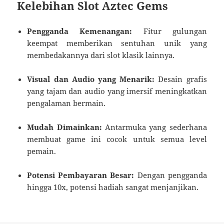
Kelebihan Slot Aztec Gems
Pengganda Kemenangan:
Fitur gulungan
keempat memberikan sentuhan unik yang
membedakannya dari slot klasik lainnya.
Visual dan Audio yang Menarik:
Desain grafis
yang tajam dan audio yang imersif meningkatkan
pengalaman bermain.
Mudah Dimainkan:
Antarmuka yang sederhana
membuat game ini cocok untuk semua level
pemain.
Potensi Pembayaran Besar:
Dengan pengganda
hingga 10x, potensi hadiah sangat menjanjikan.