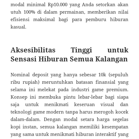
modal minimal Rp10.000 yang Anda setorkan akan
utuh 100% di dalam permainan, memberikan nilai
efisiensi maksimal bagi para pemburu hiburan
kasual.
Aksesibilitas Tinggi untuk
Sensasi Hiburan Semua Kalangan
Nominal deposit yang hanya sebesar 10k (sepuluh
ribu rupiah) meruntuhkan batasan finansial yang
selama ini melekat pada industri game premium.
Konsep ini membuka pintu lebar-lebar bagi siapa
saja untuk menikmati keseruan visual dan
teknologi game modern tanpa harus merogoh kocek
dalam-dalam. Dengan modal setara harga segelas
kopi instan, semua kalangan memiliki kesempatan
yang sama untuk menikmati hiburan interaktif yang