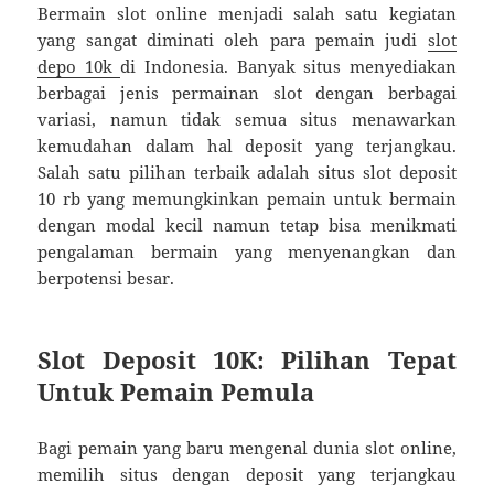
Bermain slot online menjadi salah satu kegiatan
yang sangat diminati oleh para pemain judi
slot
depo 10k
di Indonesia. Banyak situs menyediakan
berbagai jenis permainan slot dengan berbagai
variasi, namun tidak semua situs menawarkan
kemudahan dalam hal deposit yang terjangkau.
Salah satu pilihan terbaik adalah situs slot deposit
10 rb yang memungkinkan pemain untuk bermain
dengan modal kecil namun tetap bisa menikmati
pengalaman bermain yang menyenangkan dan
berpotensi besar.
Slot Deposit 10K: Pilihan Tepat
Untuk Pemain Pemula
Bagi pemain yang baru mengenal dunia slot online,
memilih situs dengan deposit yang terjangkau