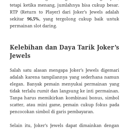
tetapi ketika menang, jumlahnya bisa cukup besar.
RTP (Return to Player) dari Joker’s Jewels adalah
sekitar
96,5%
, yang tergolong cukup baik untuk
permainan slot daring.
Kelebihan dan Daya Tarik Joker’s
Jewels
Salah satu alasan mengapa Joker’s Jewels digemari
adalah karena tampilannya yang sederhana namun
elegan. Banyak pemain menyukai permainan yang
tidak terlalu rumit dan langsung ke inti permainan.
Tanpa harus memikirkan kombinasi bonus, simbol
scatter, atau mini game, pemain cukup fokus pada
pencocokan simbol di garis pembayaran.
Selain itu, Joker’s Jewels dapat dimainkan dengan