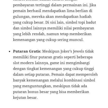
pembayaran tertinggi dalam permainan ini. Jika
pemain berhasil mendapatkan lima berlian di
gulungan, mereka akan mendapatkan hadiah
yang cukup besar. Di sisi lain, simbol topi badut
dan simbol lainnya memiliki nilai pembayaran
yang lebih rendah, namun tetap memberikan
kemenangan yang cukup sering muncul.
Putaran Gratis
: Meskipun Joker’s Jewels tidak
memiliki fitur putaran gratis seperti beberapa
slot modern lainnya, game ini mengimbangi
dengan tingkat kemenangan yang cukup tinggi
dalam setiap putaran. Pemain dapat memperoleh
banyak kemenangan melalui kombinasi simbol
yang menguntungkan, meskipun tidak ada
putaran bonus besar yang bisa memberikan
kejutan besar.