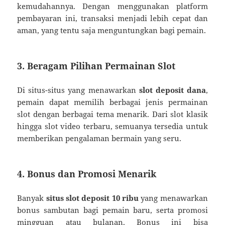
kemudahannya. Dengan menggunakan platform
pembayaran ini, transaksi menjadi lebih cepat dan
aman, yang tentu saja menguntungkan bagi pemain.
3. Beragam Pilihan Permainan Slot
Di situs-situs yang menawarkan
slot deposit dana
,
pemain dapat memilih berbagai jenis permainan
slot dengan berbagai tema menarik. Dari slot klasik
hingga slot video terbaru, semuanya tersedia untuk
memberikan pengalaman bermain yang seru.
4. Bonus dan Promosi Menarik
Banyak
situs slot deposit 10 ribu
yang menawarkan
bonus sambutan bagi pemain baru, serta promosi
mingguan atau bulanan. Bonus ini bisa