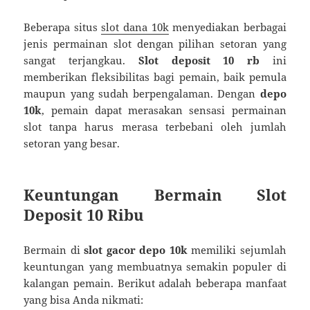
Beberapa situs
slot dana 10k
menyediakan berbagai
jenis permainan slot dengan pilihan setoran yang
sangat terjangkau.
Slot deposit 10 rb
ini
memberikan fleksibilitas bagi pemain, baik pemula
maupun yang sudah berpengalaman. Dengan
depo
10k
, pemain dapat merasakan sensasi permainan
slot tanpa harus merasa terbebani oleh jumlah
setoran yang besar.
Keuntungan Bermain Slot
Deposit 10 Ribu
Bermain di
slot gacor depo 10k
memiliki sejumlah
keuntungan yang membuatnya semakin populer di
kalangan pemain. Berikut adalah beberapa manfaat
yang bisa Anda nikmati: