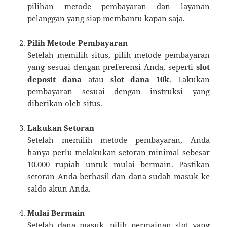
pilihan metode pembayaran dan layanan
pelanggan yang siap membantu kapan saja.
Pilih Metode Pembayaran
Setelah memilih situs, pilih metode pembayaran
yang sesuai dengan preferensi Anda, seperti
slot
deposit dana
atau
slot dana 10k
. Lakukan
pembayaran sesuai dengan instruksi yang
diberikan oleh situs.
Lakukan Setoran
Setelah memilih metode pembayaran, Anda
hanya perlu melakukan setoran minimal sebesar
10.000 rupiah untuk mulai bermain. Pastikan
setoran Anda berhasil dan dana sudah masuk ke
saldo akun Anda.
Mulai Bermain
Setelah dana masuk, pilih permainan slot yang