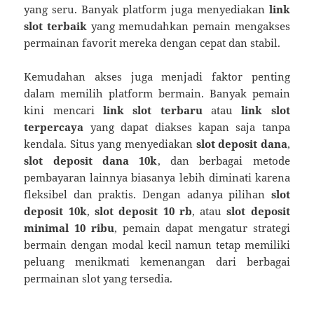
yang seru. Banyak platform juga menyediakan
link
slot terbaik
yang memudahkan pemain mengakses
permainan favorit mereka dengan cepat dan stabil.
Kemudahan akses juga menjadi faktor penting
dalam memilih platform bermain. Banyak pemain
kini mencari
link slot terbaru
atau
link slot
terpercaya
yang dapat diakses kapan saja tanpa
kendala. Situs yang menyediakan
slot deposit dana
,
slot deposit dana 10k
, dan berbagai metode
pembayaran lainnya biasanya lebih diminati karena
fleksibel dan praktis. Dengan adanya pilihan
slot
deposit 10k
,
slot deposit 10 rb
, atau
slot deposit
minimal 10 ribu
, pemain dapat mengatur strategi
bermain dengan modal kecil namun tetap memiliki
peluang menikmati kemenangan dari berbagai
permainan slot yang tersedia.