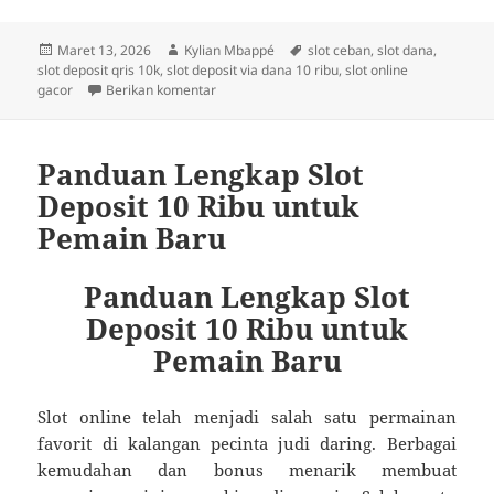
Diposkan
Penulis
Tag
Maret 13, 2026
Kylian Mbappé
slot ceban
,
slot dana
,
pada
slot deposit qris 10k
,
slot deposit via dana 10 ribu
,
slot online
untuk Panduan Memilih Situs Slot Deposit 
gacor
Berikan komentar
Panduan Lengkap Slot
Deposit 10 Ribu untuk
Pemain Baru
Panduan Lengkap Slot
Deposit 10 Ribu untuk
Pemain Baru
Slot online telah menjadi salah satu permainan
favorit di kalangan pecinta judi daring. Berbagai
kemudahan dan bonus menarik membuat