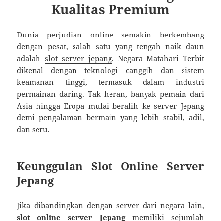
Kualitas Premium
Dunia perjudian online semakin berkembang
dengan pesat, salah satu yang tengah naik daun
adalah
slot server jepang
. Negara Matahari Terbit
dikenal dengan teknologi canggih dan sistem
keamanan tinggi, termasuk dalam industri
permainan daring. Tak heran, banyak pemain dari
Asia hingga Eropa mulai beralih ke server Jepang
demi pengalaman bermain yang lebih stabil, adil,
dan seru.
Keunggulan Slot Online Server
Jepang
Jika dibandingkan dengan server dari negara lain,
slot online server Jepang
memiliki sejumlah