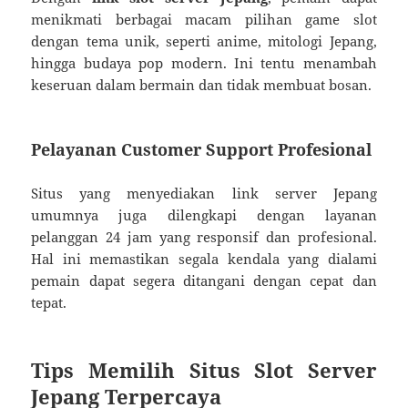
menikmati berbagai macam pilihan game slot
dengan tema unik, seperti anime, mitologi Jepang,
hingga budaya pop modern. Ini tentu menambah
keseruan dalam bermain dan tidak membuat bosan.
Pelayanan Customer Support Profesional
Situs yang menyediakan link server Jepang
umumnya juga dilengkapi dengan layanan
pelanggan 24 jam yang responsif dan profesional.
Hal ini memastikan segala kendala yang dialami
pemain dapat segera ditangani dengan cepat dan
tepat.
Tips Memilih Situs Slot Server
Jepang Terpercaya