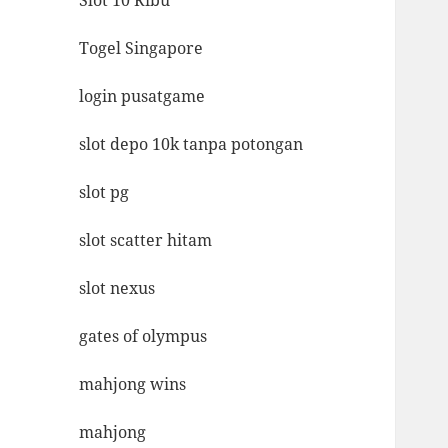
Slot 10 Ribu
Togel Singapore
login pusatgame
slot depo 10k tanpa potongan
slot pg
slot scatter hitam
slot nexus
gates of olympus
mahjong wins
mahjong