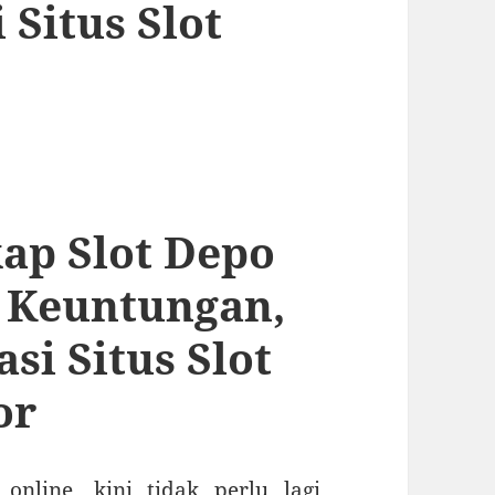
Situs Slot
ap Slot Depo
, Keuntungan,
i Situs Slot
or
online, kini tidak perlu lagi