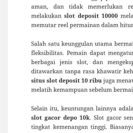
aman, dan tidak memerlukan re
melakukan
slot deposit 10000
melal
memutar reel permainan dalam hitun
Salah satu keunggulan utama berma
fleksibilitas. Pemain dapat mengat
berbagai jenis slot, dan mengeksp
ditawarkan tanpa rasa khawatir ke
situs slot deposit 10 ribu
juga menaw
melatih kemampuan sebelum bermain
Selain itu, keuntungan lainnya ada
slot gacor depo 10k
. Slot gacor se
tingkat kemenangan tinggi. Biasany