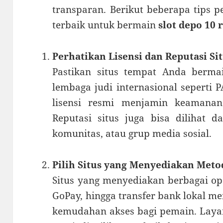
transparan. Berikut beberapa tips p
terbaik untuk bermain
slot depo 10 
Perhatikan Lisensi dan Reputasi Si
Pastikan situs tempat Anda bermai
lembaga judi internasional seperti
lisensi resmi menjamin keamanan
Reputasi situs juga bisa dilihat d
komunitas, atau grup media sosial.
Pilih Situs yang Menyediakan Met
Situs yang menyediakan berbagai o
GoPay, hingga transfer bank lokal m
kemudahan akses bagi pemain. Lay