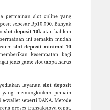
 permainan slot online yang
osit sebesar Rp10.000. Banyak
an
slot deposit 10k
atau bahkan
permainan ini semakin mudah
Sistem
slot deposit minimal 10
 memberikan kesempatan bagi
ai jenis game slot tanpa harus
enyediakan layanan
slot deposit
, yang memungkinkan pemain
i e-wallet seperti DANA. Metode
rena proses transaksinya cepat,