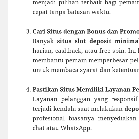
menjadi pilihan terbaik bagi pemai
cepat tanpa batasan waktu.
Cari Situs dengan Bonus dan Prom
Banyak
situs slot deposit minima
harian, cashback, atau free spin. In
membantu pemain memperbesar pel
untuk membaca syarat dan ketentua
Pastikan Situs Memiliki Layanan P
Layanan pelanggan yang responsif 
terjadi kendala saat melakukan
depo
profesional biasanya menyediakan 
chat atau WhatsApp.