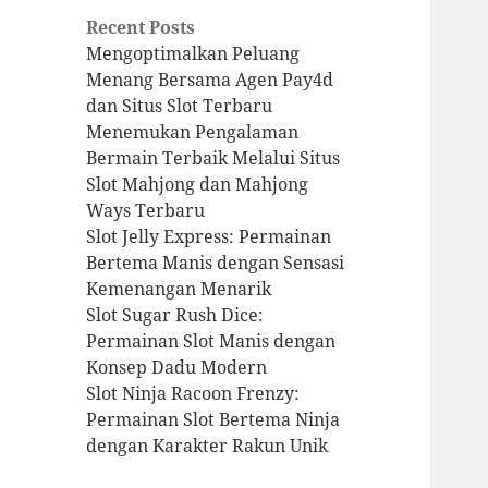
Recent Posts
Mengoptimalkan Peluang
Menang Bersama Agen Pay4d
dan Situs Slot Terbaru
Menemukan Pengalaman
Bermain Terbaik Melalui Situs
Slot Mahjong dan Mahjong
Ways Terbaru
Slot Jelly Express: Permainan
Bertema Manis dengan Sensasi
Kemenangan Menarik
Slot Sugar Rush Dice:
Permainan Slot Manis dengan
Konsep Dadu Modern
Slot Ninja Racoon Frenzy:
Permainan Slot Bertema Ninja
dengan Karakter Rakun Unik