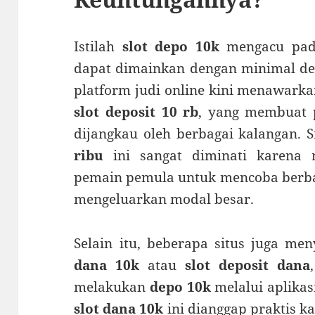
Istilah
slot depo 10k
mengacu pada
dapat dimainkan dengan minimal dep
platform judi online kini menawark
slot deposit 10 rb
, yang membuat 
dijangkau oleh berbagai kalangan. 
ribu
ini sangat diminati karena
pemain pemula untuk mencoba berbag
mengeluarkan modal besar.
Selain itu, beberapa situs juga m
dana 10k
atau
slot deposit dana
melakukan
depo 10k
melalui aplikas
slot dana 10k
ini dianggap praktis ka