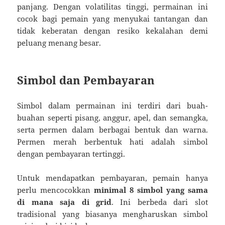
panjang. Dengan volatilitas tinggi, permainan ini
cocok bagi pemain yang menyukai tantangan dan
tidak keberatan dengan resiko kekalahan demi
peluang menang besar.
Simbol dan Pembayaran
Simbol dalam permainan ini terdiri dari buah-
buahan seperti pisang, anggur, apel, dan semangka,
serta permen dalam berbagai bentuk dan warna.
Permen merah berbentuk hati adalah simbol
dengan pembayaran tertinggi.
Untuk mendapatkan pembayaran, pemain hanya
perlu mencocokkan
minimal 8 simbol yang sama
di mana saja di grid
. Ini berbeda dari slot
tradisional yang biasanya mengharuskan simbol