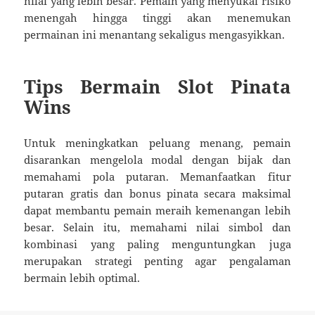
nilai yang lebih besar. Pemain yang menyukai risiko
menengah hingga tinggi akan menemukan
permainan ini menantang sekaligus mengasyikkan.
Tips Bermain Slot Pinata
Wins
Untuk meningkatkan peluang menang, pemain
disarankan mengelola modal dengan bijak dan
memahami pola putaran. Memanfaatkan fitur
putaran gratis dan bonus pinata secara maksimal
dapat membantu pemain meraih kemenangan lebih
besar. Selain itu, memahami nilai simbol dan
kombinasi yang paling menguntungkan juga
merupakan strategi penting agar pengalaman
bermain lebih optimal.