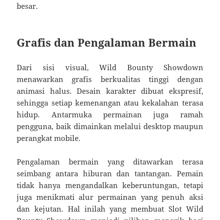
besar.
Grafis dan Pengalaman Bermain
Dari sisi visual, Wild Bounty Showdown
menawarkan grafis berkualitas tinggi dengan
animasi halus. Desain karakter dibuat ekspresif,
sehingga setiap kemenangan atau kekalahan terasa
hidup. Antarmuka permainan juga ramah
pengguna, baik dimainkan melalui desktop maupun
perangkat mobile.
Pengalaman bermain yang ditawarkan terasa
seimbang antara hiburan dan tantangan. Pemain
tidak hanya mengandalkan keberuntungan, tetapi
juga menikmati alur permainan yang penuh aksi
dan kejutan. Hal inilah yang membuat Slot Wild