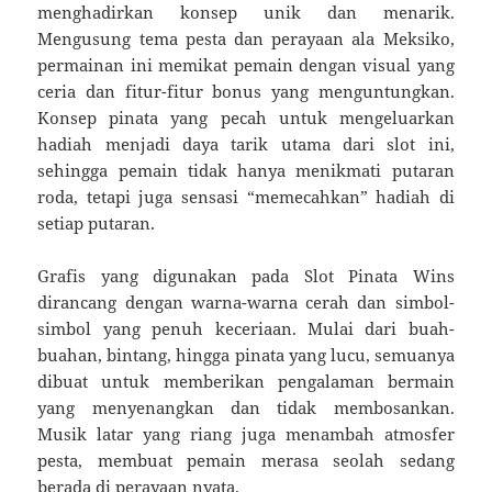
menghadirkan konsep unik dan menarik.
Mengusung tema pesta dan perayaan ala Meksiko,
permainan ini memikat pemain dengan visual yang
ceria dan fitur-fitur bonus yang menguntungkan.
Konsep pinata yang pecah untuk mengeluarkan
hadiah menjadi daya tarik utama dari slot ini,
sehingga pemain tidak hanya menikmati putaran
roda, tetapi juga sensasi “memecahkan” hadiah di
setiap putaran.
Grafis yang digunakan pada Slot Pinata Wins
dirancang dengan warna-warna cerah dan simbol-
simbol yang penuh keceriaan. Mulai dari buah-
buahan, bintang, hingga pinata yang lucu, semuanya
dibuat untuk memberikan pengalaman bermain
yang menyenangkan dan tidak membosankan.
Musik latar yang riang juga menambah atmosfer
pesta, membuat pemain merasa seolah sedang
berada di perayaan nyata.