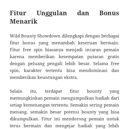
Fitur Unggulan dan Bonus
Menarik
Wild Bounty Showdown dilengkapi dengan berbagai
fitur bonus yang menambah keseruan bermain.
Fitur free spin biasanya menjadi incaran pemain
karena memberikan kesempatan putaran gratis
dengan peluang pengali lebih besar. Selama free
spin, karakter tertentu bisa mendominasi dan
memberikan keuntungan ekstra.
Selain itu, terdapat fitur bounty yang
memungkinkan pemain mengumpulkan hadiah dari
setiap kemenangan tertentu. Semakin sering pemain
menang, semakin besar potensi bounty yang bisa
dikumpulkan. Fitur ini mendorong pemain untuk
terus bermain dan mengejar hadiah yang lebih