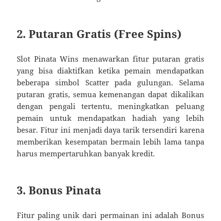
2. Putaran Gratis (Free Spins)
Slot Pinata Wins menawarkan fitur putaran gratis
yang bisa diaktifkan ketika pemain mendapatkan
beberapa simbol Scatter pada gulungan. Selama
putaran gratis, semua kemenangan dapat dikalikan
dengan pengali tertentu, meningkatkan peluang
pemain untuk mendapatkan hadiah yang lebih
besar. Fitur ini menjadi daya tarik tersendiri karena
memberikan kesempatan bermain lebih lama tanpa
harus mempertaruhkan banyak kredit.
3. Bonus Pinata
Fitur paling unik dari permainan ini adalah Bonus