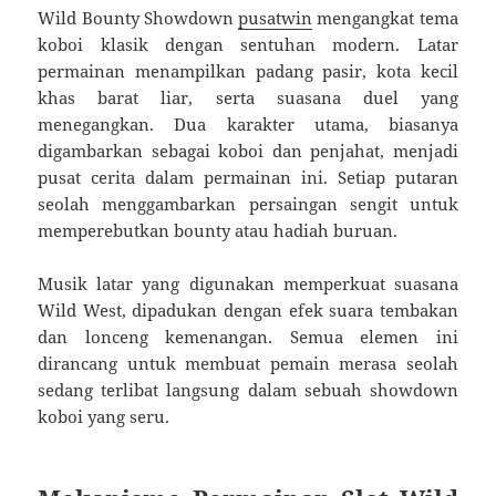
Wild Bounty Showdown
pusatwin
mengangkat tema
koboi klasik dengan sentuhan modern. Latar
permainan menampilkan padang pasir, kota kecil
khas barat liar, serta suasana duel yang
menegangkan. Dua karakter utama, biasanya
digambarkan sebagai koboi dan penjahat, menjadi
pusat cerita dalam permainan ini. Setiap putaran
seolah menggambarkan persaingan sengit untuk
memperebutkan bounty atau hadiah buruan.
Musik latar yang digunakan memperkuat suasana
Wild West, dipadukan dengan efek suara tembakan
dan lonceng kemenangan. Semua elemen ini
dirancang untuk membuat pemain merasa seolah
sedang terlibat langsung dalam sebuah showdown
koboi yang seru.