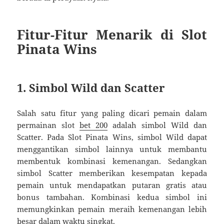
Fitur-Fitur Menarik di Slot
Pinata Wins
1. Simbol Wild dan Scatter
Salah satu fitur yang paling dicari pemain dalam
permainan slot
bet 200
adalah simbol Wild dan
Scatter. Pada Slot Pinata Wins, simbol Wild dapat
menggantikan simbol lainnya untuk membantu
membentuk kombinasi kemenangan. Sedangkan
simbol Scatter memberikan kesempatan kepada
pemain untuk mendapatkan putaran gratis atau
bonus tambahan. Kombinasi kedua simbol ini
memungkinkan pemain meraih kemenangan lebih
besar dalam waktu singkat.