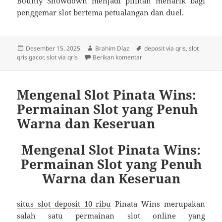
Bounty Showdown menjadi pilihan menarik bagi
penggemar slot bertema petualangan dan duel.
Diposkan
Penulis
Tag
Desember 15, 2025
Brahim Díaz
deposit via qris
,
slot
pada
untuk Slot Wild Bounty Showd
qris gacor
,
slot via qris
Berikan komentar
Mengenal Slot Pinata Wins:
Permainan Slot yang Penuh
Warna dan Keseruan
Mengenal Slot Pinata Wins:
Permainan Slot yang Penuh
Warna dan Keseruan
situs slot deposit 10 ribu
Pinata Wins merupakan
salah satu permainan slot online yang