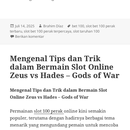
Diposkan
Penulis
Tag
Juli 14, 2025
Brahim Díaz
bet 100
,
slot bet 100 perak
pada
terbaru
,
slot bet 100 perak terpercaya
,
slot taruhan 100
untuk Slot Gacor: Panduan Lengkap untuk Pemain Slo
Berikan komentar
Mengenal Tips dan Trik
dalam Bermain Slot Online
Zeus vs Hades – Gods of War
Mengenal Tips dan Trik dalam Bermain Slot
Online Zeus vs Hades – Gods of War
Permainan
slot 100 perak
online kini semakin
populer, terutama dengan hadirnya berbagai tema
menarik yang mengundang pemain untuk mencoba