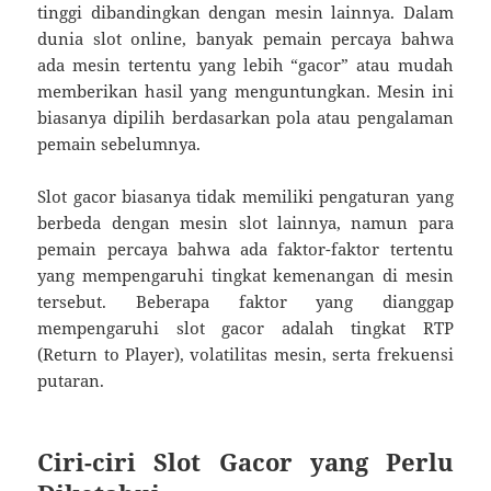
tinggi dibandingkan dengan mesin lainnya. Dalam
dunia slot online, banyak pemain percaya bahwa
ada mesin tertentu yang lebih “gacor” atau mudah
memberikan hasil yang menguntungkan. Mesin ini
biasanya dipilih berdasarkan pola atau pengalaman
pemain sebelumnya.
Slot gacor biasanya tidak memiliki pengaturan yang
berbeda dengan mesin slot lainnya, namun para
pemain percaya bahwa ada faktor-faktor tertentu
yang mempengaruhi tingkat kemenangan di mesin
tersebut. Beberapa faktor yang dianggap
mempengaruhi slot gacor adalah tingkat RTP
(Return to Player), volatilitas mesin, serta frekuensi
putaran.
Ciri-ciri Slot Gacor yang Perlu