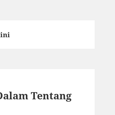
ini
Dalam Tentang