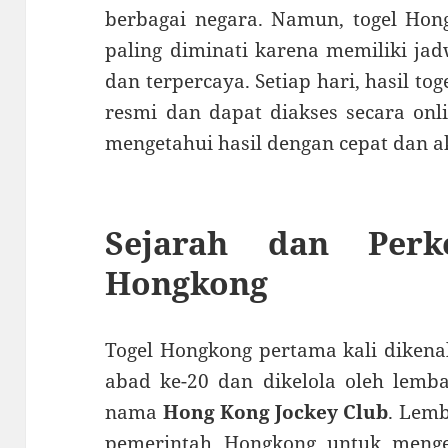
berbagai negara. Namun, togel Hon
paling diminati karena memiliki ja
dan terpercaya. Setiap hari, hasil 
resmi dan dapat diakses secara onl
mengetahui hasil dengan cepat dan a
Sejarah dan Perk
Hongkong
Togel Hongkong pertama kali dikena
abad ke-20 dan dikelola oleh lemb
nama
Hong Kong Jockey Club
. Lemb
pemerintah Hongkong untuk menge