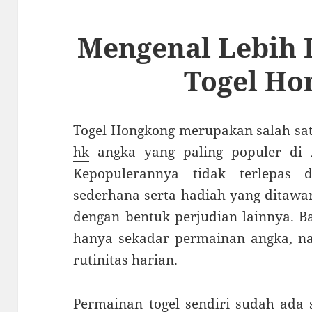
Mengenal Lebih 
Togel Ho
Togel Hongkong merupakan salah sa
hk
angka yang paling populer di A
Kepopulerannya tidak terlepas 
sederhana serta hadiah yang ditawa
dengan bentuk perjudian lainnya. Ba
hanya sekadar permainan angka, na
rutinitas harian.
Permainan togel sendiri sudah ada