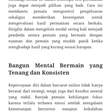
juga dapat menjadi pilihan yang baik. Cara ini
membantu pemain mengontrol pengeluaran
sekaligus memberikan kesempatan untuk
mengevaluasi hasil permainan secara berkala.
Disiplin dalam mengelola modal sering kali menjadi
pembeda antara pemain yang bermain dengan
nyaman dan pemain yang mudah panik ketika
menghadapi hasil yang kurang sesuai harapan.
Bangun Mental Bermain yang
Tenang dan Konsisten
Kepercayaan diri dalam baccarat online tidak hanya
berasal dari strategi, tetapi juga dari kondisi mental
yang stabil. Banyak pemain kehilangan fokus
karena terlalu terbawa emosi setelah mengalami
kemenangan beruntun maupun kekalahan