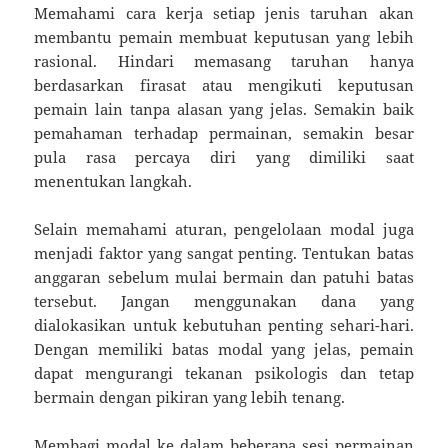
Memahami cara kerja setiap jenis taruhan akan
membantu pemain membuat keputusan yang lebih
rasional. Hindari memasang taruhan hanya
berdasarkan firasat atau mengikuti keputusan
pemain lain tanpa alasan yang jelas. Semakin baik
pemahaman terhadap permainan, semakin besar
pula rasa percaya diri yang dimiliki saat
menentukan langkah.
Selain memahami aturan, pengelolaan modal juga
menjadi faktor yang sangat penting. Tentukan batas
anggaran sebelum mulai bermain dan patuhi batas
tersebut. Jangan menggunakan dana yang
dialokasikan untuk kebutuhan penting sehari-hari.
Dengan memiliki batas modal yang jelas, pemain
dapat mengurangi tekanan psikologis dan tetap
bermain dengan pikiran yang lebih tenang.
Membagi modal ke dalam beberapa sesi permainan