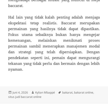
baccarat.
Hal lain yang tidak kalah penting adalah menjaga
ekspektasi tetap realistis. Baccarat merupakan
permainan yang hasilnya tidak dapat dipastikan.
Fokus utama sebaiknya bukan hanya mengejar
kemenangan, melainkan menikmati proses
permainan sambil menerapkan manajemen modal
dan strategi yang telah dipersiapkan. Dengan
pendekatan seperti ini, pemain dapat mengurangi
tekanan yang tidak perlu dan bermain dengan lebih
nyaman.
Diposkan
Penulis
Tag
Juni 4, 2026
Kylian Mbappé
bakarat
,
bakarat online
,
pada
situs judi baccarat online