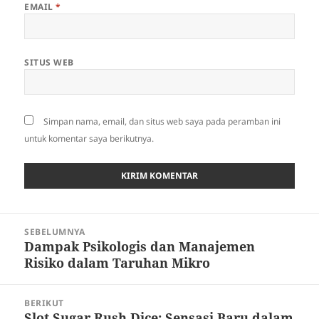
EMAIL
*
SITUS WEB
Simpan nama, email, dan situs web saya pada peramban ini
untuk komentar saya berikutnya.
Navigasi
SEBELUMNYA
pos
Dampak Psikologis dan Manajemen
Pos
Risiko dalam Taruhan Mikro
sebelumnya:
BERIKUT
Slot Sugar Rush Dice: Sensasi Baru dalam
Pos