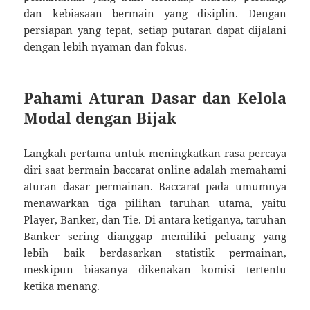
dan kebiasaan bermain yang disiplin. Dengan
persiapan yang tepat, setiap putaran dapat dijalani
dengan lebih nyaman dan fokus.
Pahami Aturan Dasar dan Kelola
Modal dengan Bijak
Langkah pertama untuk meningkatkan rasa percaya
diri saat bermain baccarat online adalah memahami
aturan dasar permainan. Baccarat pada umumnya
menawarkan tiga pilihan taruhan utama, yaitu
Player, Banker, dan Tie. Di antara ketiganya, taruhan
Banker sering dianggap memiliki peluang yang
lebih baik berdasarkan statistik permainan,
meskipun biasanya dikenakan komisi tertentu
ketika menang.