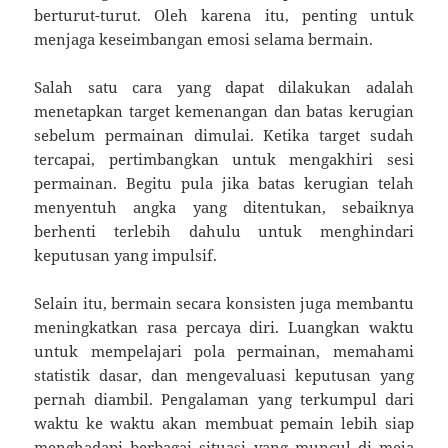
berturut-turut. Oleh karena itu, penting untuk
menjaga keseimbangan emosi selama bermain.
Salah satu cara yang dapat dilakukan adalah
menetapkan target kemenangan dan batas kerugian
sebelum permainan dimulai. Ketika target sudah
tercapai, pertimbangkan untuk mengakhiri sesi
permainan. Begitu pula jika batas kerugian telah
menyentuh angka yang ditentukan, sebaiknya
berhenti terlebih dahulu untuk menghindari
keputusan yang impulsif.
Selain itu, bermain secara konsisten juga membantu
meningkatkan rasa percaya diri. Luangkan waktu
untuk mempelajari pola permainan, memahami
statistik dasar, dan mengevaluasi keputusan yang
pernah diambil. Pengalaman yang terkumpul dari
waktu ke waktu akan membuat pemain lebih siap
menghadapi berbagai situasi yang muncul di meja