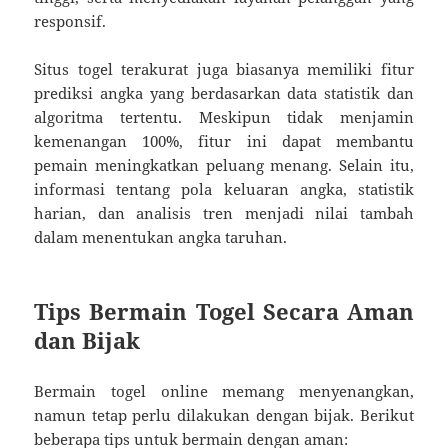
responsif.
Situs togel terakurat juga biasanya memiliki fitur
prediksi angka yang berdasarkan data statistik dan
algoritma tertentu. Meskipun tidak menjamin
kemenangan 100%, fitur ini dapat membantu
pemain meningkatkan peluang menang. Selain itu,
informasi tentang pola keluaran angka, statistik
harian, dan analisis tren menjadi nilai tambah
dalam menentukan angka taruhan.
Tips Bermain Togel Secara Aman
dan Bijak
Bermain togel online memang menyenangkan,
namun tetap perlu dilakukan dengan bijak. Berikut
beberapa tips untuk bermain dengan aman: