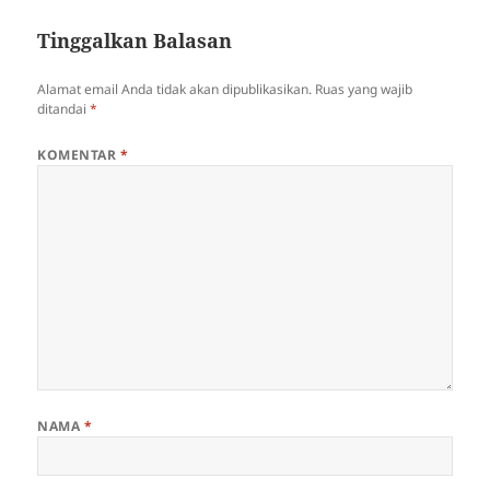
Tinggalkan Balasan
Alamat email Anda tidak akan dipublikasikan.
Ruas yang wajib
ditandai
*
KOMENTAR
*
NAMA
*