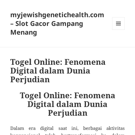
myjewishgenetichealth.com
– Slot Gacor Gampang
Menang
MENU
DAN
WIDGET
Togel Online: Fenomena
Digital dalam Dunia
Perjudian
Togel Online: Fenomena
Digital dalam Dunia
Perjudian
Dalam era digital saat ini, berbagai aktivitas