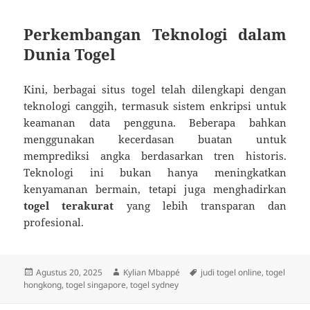
Perkembangan Teknologi dalam
Dunia Togel
Kini, berbagai situs togel telah dilengkapi dengan
teknologi canggih, termasuk sistem enkripsi untuk
keamanan data pengguna. Beberapa bahkan
menggunakan kecerdasan buatan untuk
memprediksi angka berdasarkan tren historis.
Teknologi ini bukan hanya meningkatkan
kenyamanan bermain, tetapi juga menghadirkan
togel terakurat
yang lebih transparan dan
profesional.
Diposkan
Penulis
Tag
Agustus 20, 2025
Kylian Mbappé
judi togel online
,
togel
pada
hongkong
,
togel singapore
,
togel sydney