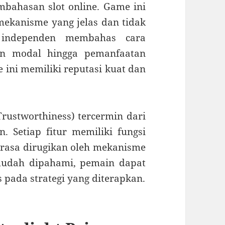
bahasan slot online. Game ini
mekanisme yang jelas dan tidak
 independen membahas cara
en modal hingga pemanfaatan
ini memiliki reputasi kuat dan
Trustworthiness) tercermin dari
. Setiap fitur memiliki fungsi
erasa dirugikan oleh mekanisme
mudah dipahami, pemain dapat
pada strategi yang diterapkan.