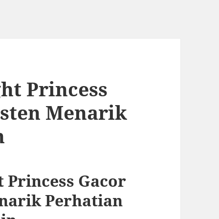
ht Princess
isten Menarik
n
 Princess Gacor
narik Perhatian