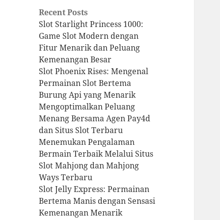
Recent Posts
Slot Starlight Princess 1000:
Game Slot Modern dengan
Fitur Menarik dan Peluang
Kemenangan Besar
Slot Phoenix Rises: Mengenal
Permainan Slot Bertema
Burung Api yang Menarik
Mengoptimalkan Peluang
Menang Bersama Agen Pay4d
dan Situs Slot Terbaru
Menemukan Pengalaman
Bermain Terbaik Melalui Situs
Slot Mahjong dan Mahjong
Ways Terbaru
Slot Jelly Express: Permainan
Bertema Manis dengan Sensasi
Kemenangan Menarik