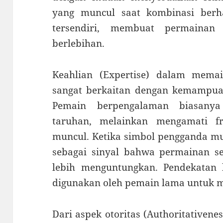
yang muncul saat kombinasi berh
tersendiri, membuat permainan
berlebihan.
Keahlian (Expertise) dalam memain
sangat berkaitan dengan kemampu
Pemain berpengalaman biasanya
taruhan, melainkan mengamati f
muncul. Ketika simbol pengganda mula
sebagai sinyal bahwa permainan s
lebih menguntungkan. Pendekatan b
digunakan oleh pemain lama untuk me
Dari aspek otoritas (Authoritativenes