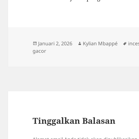
Diposkan
Penulis
Tag
Januari 2, 2026
Kylian Mbappé
ince
pada
gacor
Tinggalkan Balasan