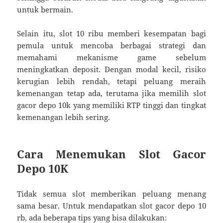
untuk bermain.
Selain itu, slot 10 ribu memberi kesempatan bagi
pemula untuk mencoba berbagai strategi dan
memahami mekanisme game sebelum
meningkatkan deposit. Dengan modal kecil, risiko
kerugian lebih rendah, tetapi peluang meraih
kemenangan tetap ada, terutama jika memilih slot
gacor depo 10k yang memiliki RTP tinggi dan tingkat
kemenangan lebih sering.
Cara Menemukan Slot Gacor
Depo 10K
Tidak semua slot memberikan peluang menang
sama besar. Untuk mendapatkan slot gacor depo 10
rb, ada beberapa tips yang bisa dilakukan: