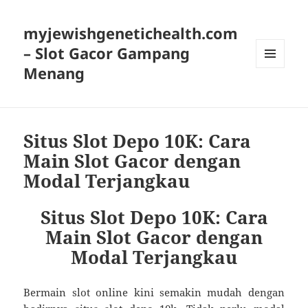
myjewishgenetichealth.com
– Slot Gacor Gampang
Menang
MENU
DAN
WIDGET
Situs Slot Depo 10K: Cara
Main Slot Gacor dengan
Modal Terjangkau
Situs Slot Depo 10K: Cara
Main Slot Gacor dengan
Modal Terjangkau
Bermain slot online kini semakin mudah dengan