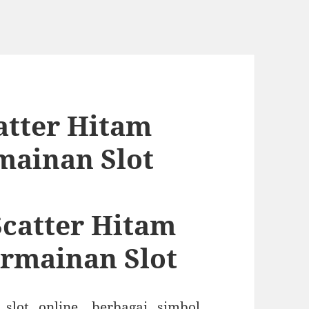
atter Hitam
mainan Slot
Scatter Hitam
rmainan Slot
slot
online, berbagai simbol