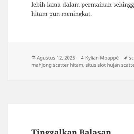
lebih lama dalam permainan sehingg
hitam pun meningkat.
Diposkan
Penulis
T
Agustus 12, 2025
Kylian Mbappé
sc
pada
mahjong scatter hitam
,
situs slot hujan scatt
Tinggalkan Balasan