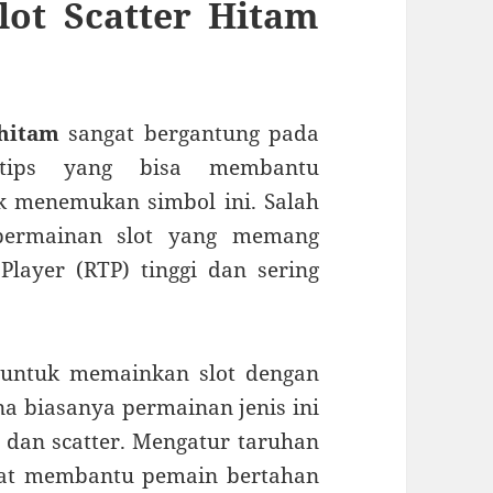
lot Scatter Hitam
 hitam
sangat bergantung pada
 tips yang bisa membantu
 menemukan simbol ini. Salah
permainan slot yang memang
Player (RTP) tinggi dan sering
n untuk memainkan slot dengan
ena biasanya permainan jenis ini
 dan scatter. Mengatur taruhan
apat membantu pemain bertahan