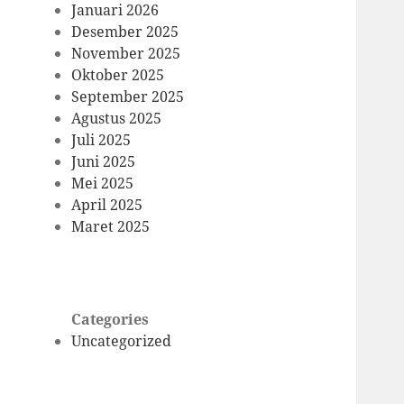
Januari 2026
Desember 2025
November 2025
Oktober 2025
September 2025
Agustus 2025
Juli 2025
Juni 2025
Mei 2025
April 2025
Maret 2025
Categories
Uncategorized