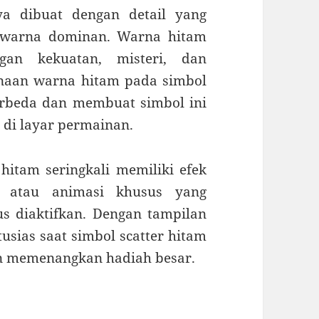
a dibuat dengan detail yang
 warna dominan. Warna hitam
ngan kekuatan, misteri, dan
naan warna hitam pada simbol
rbeda dan membuat simbol ini
 di layar permainan.
 hitam seringkali memiliki efek
n, atau animasi khusus yang
s diaktifkan. Dengan tampilan
usias saat simbol scatter hitam
 memenangkan hadiah besar.